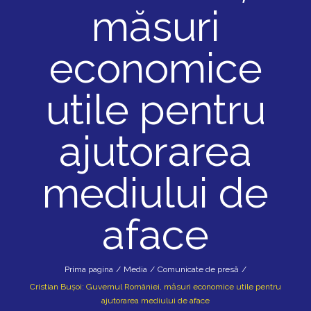
măsuri
economice
utile pentru
ajutorarea
mediului de
aface
Prima pagina
/
Media
/
Comunicate de presă
/
Cristian Bușoi: Guvernul României, măsuri economice utile pentru
ajutorarea mediului de aface