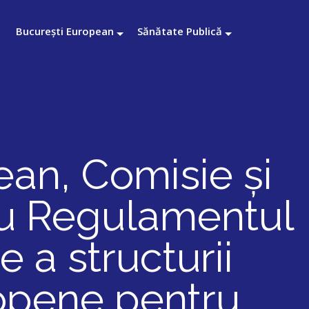
București European
Sănătate Publică
ean, Comisie și
tru Regulamentul
 a structurii
ropene pentru