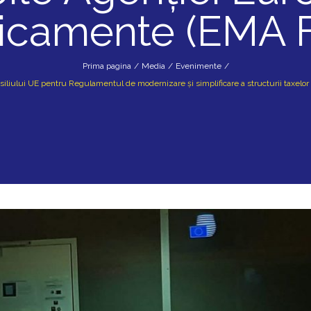
icamente (EMA F
Prima pagina
/
Media
/
Evenimente
/
siliului UE pentru Regulamentul de modernizare și simplificare a structurii taxe