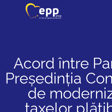
Acord între Pa
Președinția Con
de moderniza
taxelor plăt