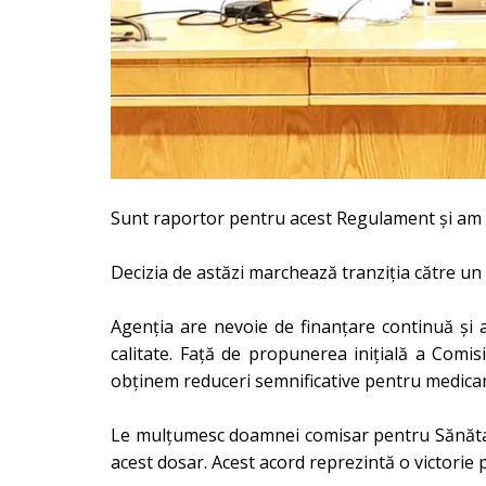
Sunt raportor pentru acest Regulament și am p
Decizia de astăzi marchează tranziția către un 
Agenția are nevoie de finanțare continuă și 
calitate. Față de propunerea inițială a Comis
obținem reduceri semnificative pentru medicam
Le mulțumesc doamnei comisar pentru Sănătate S
acest dosar. Acest acord reprezintă o victorie 