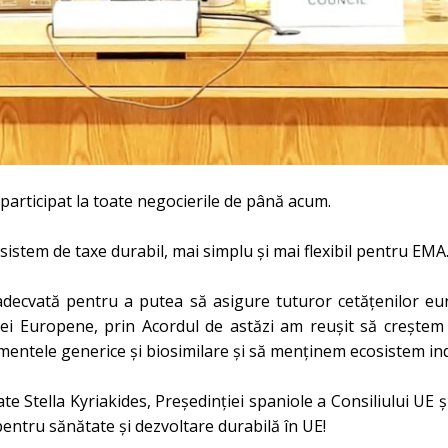
articipat la toate negocierile de până acum.
sistem de taxe durabil, mai simplu și mai flexibil pentru EMA
adecvată pentru a putea să asigure tuturor cetățenilor e
iei Europene, prin Acordul de astăzi am reușit să creștem 
entele generice și biosimilare și să menținem ecosistem ind
tella Kyriakides, Președinției spaniole a Consiliului UE și
pentru sănătate și dezvoltare durabilă în UE!