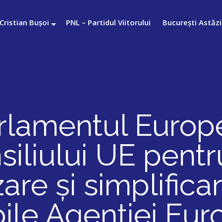
Cristian Bușoi
PNL – Partidul Viitorului
București Astăzi
rlamentul Europ
siliului UE pen
re și simplificare
ibile Agenției Eu