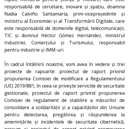
responsabilă de cercetare, inovare și spațiu, doamna
Nadia Calviño Santamaría, prim-vicepreședinte și
ministru al Economiei și al Transformării Digitale, care
este responsabilă de domeniile digital, telecomunicații,
TIC și domnul Héctor Gómez Hernández, ministrul
Industriei, Comerțului și Turismului, responsabil
pentru industrie și IMM-uri.
În cadrul întâlnirii noastre, vom avea în vedere și trei
proiecte de rapoarte: proiectul de raport privind
propunerea Comisiei de modificare a Regulamentului
(UE) 2019/881, în ceea ce privește serviciile de securitate
gestionate, proiectul de raport privind propunerea
Comisiei de regulament de stabilire a măsurilor de
consolidare a solidarității și a capacităților din Uniune
pentru detectarea, pregătirea și răspunderea la
amenințările și incidentele de securitate cibernetică,
precum și proiectul de raport privind promovarea