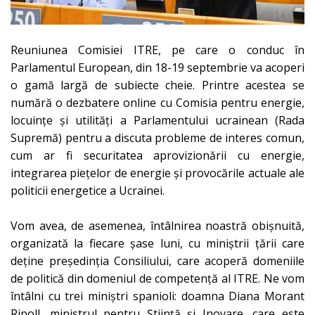
Reuniunea Comisiei ITRE, pe care o conduc în
Parlamentul European, din 18-19 septembrie va acoperi
o gamă largă de subiecte cheie. Printre acestea se
numără o dezbatere online cu Comisia pentru energie,
locuințe și utilități a Parlamentului ucrainean (Rada
Supremă) pentru a discuta probleme de interes comun,
cum ar fi securitatea aprovizionării cu energie,
integrarea piețelor de energie și provocările actuale ale
politicii energetice a Ucrainei.
Vom avea, de asemenea, întâlnirea noastră obișnuită,
organizată la fiecare șase luni, cu miniștrii țării care
deține președinția Consiliului, care acoperă domeniile
de politică din domeniul de competență al ITRE. Ne vom
întâlni cu trei miniștri spanioli: doamna Diana Morant
Ripoll, ministrul pentru Știință și Inovare, care este