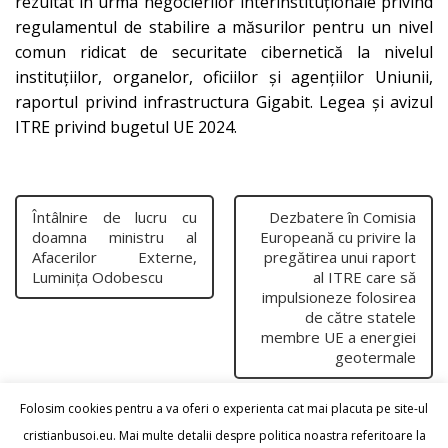
rezultat în urma negocierilor interinstituționale privind
regulamentul de stabilire a măsurilor pentru un nivel
comun ridicat de securitate cibernetică la nivelul
instituțiilor, organelor, oficiilor și agențiilor Uniunii,
raportul privind infrastructura Gigabit. Legea și avizul
ITRE privind bugetul UE 2024.
Întâlnire de lucru cu
Dezbatere în Comisia
doamna ministru al
Europeană cu privire la
Afacerilor Externe,
pregătirea unui raport
Luminița Odobescu
al ITRE care să
impulsioneze folosirea
de către statele
membre UE a energiei
geotermale
Folosim cookies pentru a va oferi o experienta cat mai placuta pe site-ul
cristianbusoi.eu. Mai multe detalii despre politica noastra referitoare la