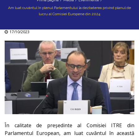
Prima pagina
/
Media
/
Evenimente
/
Am luat cuvântul în plenul Parlamentului la dezbaterea privind planul de
lucru al Comisiei Europene din 2024
17/10/2023
În calitate de președinte al Comisiei ITRE din
Parlamentul European, am luat cuvântul în această