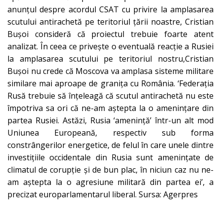
anunţul despre acordul CSAT cu privire la amplasarea
scutului antirachetă pe teritoriul ţării noastre, Cristian
Buşoi consideră că proiectul trebuie foarte atent
analizat. În ceea ce priveşte o eventuală reacţie a Rusiei
la amplasarea scutului pe teritoriul nostru,Cristian
Buşoi nu crede că Moscova va amplasa sisteme militare
similare mai aproape de graniţa cu România. ‘Federaţia
Rusă trebuie să înţeleagă că scutul antirachetă nu este
împotriva sa ori că ne-am aştepta la o ameninţare din
partea Rusiei. Astăzi, Rusia ‘ameninţă’ într-un alt mod
Uniunea Europeană, respectiv sub forma
constrângerilor energetice, de felul în care unele dintre
investiţiile occidentale din Rusia sunt ameninţate de
climatul de corupţie şi de bun plac, în niciun caz nu ne-
am aştepta la o agresiune militară din partea ei’, a
precizat europarlamentarul liberal. Sursa: Agerpres