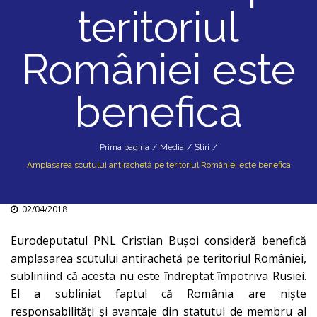
teritoriul
României este
benefica
Prima pagina
/
Media
/
Știri
/
Amplasarea scutului antirachetă pe teritoriul României este benefica
02/04/2018
Eurodeputatul PNL Cristian Buşoi consideră benefică
amplasarea scutului antirachetă pe teritoriul României,
subliniind că acesta nu este îndreptat împotriva Rusiei.
El a subliniat faptul că România are nişte
responsabilităţi şi avantaje din statutul de membru al