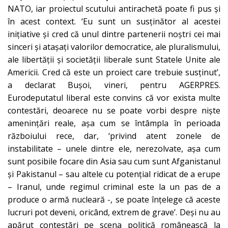
NATO, iar proiectul scutului antirachetă poate fi pus şi
în acest context. ‘Eu sunt un susţinător al acestei
iniţiative şi cred că unul dintre partenerii noştri cei mai
sinceri şi ataşaţi valorilor democratice, ale pluralismului,
ale libertăţii şi societăţii liberale sunt Statele Unite ale
Americii. Cred că este un proiect care trebuie susţinut’,
a declarat Buşoi, vineri, pentru AGERPRES.
Eurodeputatul liberal este convins că vor exista multe
contestări, deoarece nu se poate vorbi despre nişte
ameninţări reale, aşa cum se întâmpla în perioada
războiului rece, dar, ‘privind atent zonele de
instabilitate – unele dintre ele, nerezolvate, aşa cum
sunt posibile focare din Asia sau cum sunt Afganistanul
şi Pakistanul – sau altele cu potenţial ridicat de a erupe
– Iranul, unde regimul criminal este la un pas de a
produce o armă nucleară -, se poate înţelege că aceste
lucruri pot deveni, oricând, extrem de grave’. Deşi nu au
apărut contestări pe scena politică românească la