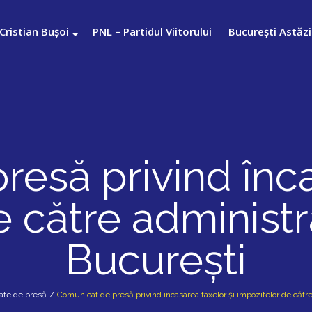
Cristian Bușoi
PNL – Partidul Viitorului
București Astăzi
esă privind înca
 către administr
București
te de presă
/
Comunicat de presă privind încasarea taxelor și impozitelor de către