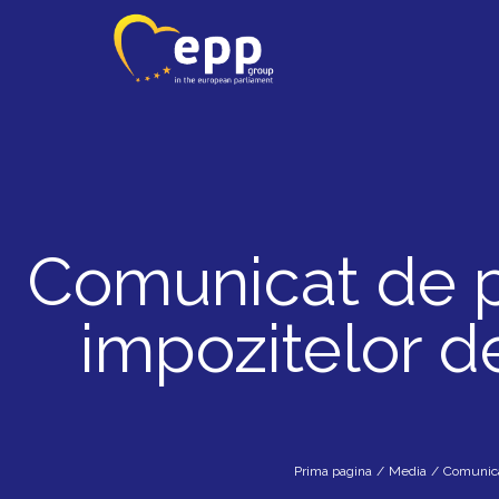
Comunicat de pr
impozitelor de
Prima pagina
/
Media
/
Comunica