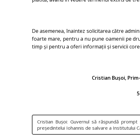
De asemenea, înaintez solicitarea către admini
foarte mare, pentru a nu pune oamenii pe drumur
timp și pentru a oferi informații și servicii co
Cristian Bușoi, Pri
5
Cristian Bușoi: Guvernul să răspundă prompt ș
preşedintelui Iohannis de salvare a Institutului 