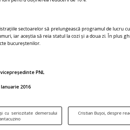
strațiile sectoarelor să prelungească programul de lucru cu 
i, iar aceștia să reia statul la cozi și a doua zi. În plus 
recte bucureștenilor.
m-vicepreședinte PNL
 Ianuarie 2016
i cu seriozitate demersului
Cristian Buşoi, despre reac
Cantacuzino