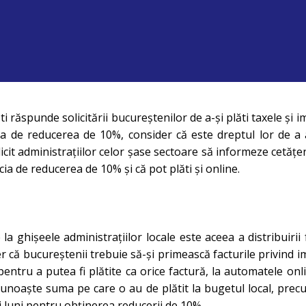
i răspunde solicitării bucureștenilor de a-și plăti taxele și i
cia de reducerea de 10%, consider că este dreptul lor de a 
cit administrațiilor celor șase sectoare să informeze cetățeni
icia de reducerea de 10% și că pot plăti și online.
 ghișeele administrațiilor locale este aceea a distribuirii 
er că bucureștenii trebuie să-și primească facturile privind i
entru a putea fi plătite ca orice factură, la automatele onli
cunoaște suma pe care o au de plătit la bugetul local, pre
ei luni pentru obținerea reducerii de 10%.