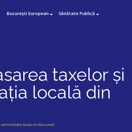
București European
Sănătate Publică
sarea taxelor și
ația locală din
 administrația locală din București