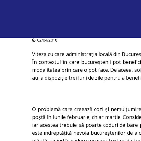
02/04/2018
Viteza cu care administrația locală din Bucureșt
În contextul în care bucureștenii pot benefi
modalitatea prin care o pot face. De aceea, soli
au la dispoziție trei luni de zile pentru a benef
O problemă care creează cozi și nemulțumire la
poștă în lunile februarie, chiar martie. Consid
iar acestea trebuie să poarte coduri de bare p
este îndreptățită nevoia bucureștenilor de a 
plătită, având în vedere termenul extins de tr