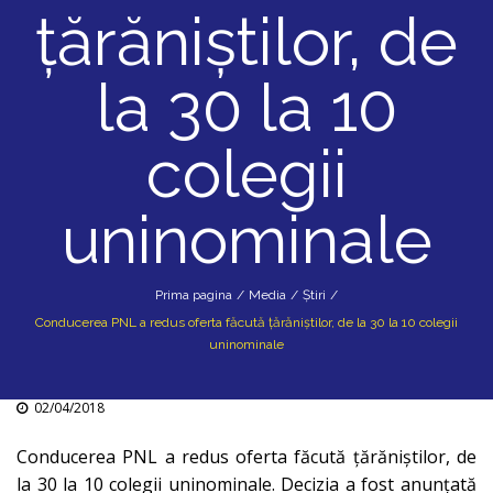
ţărăniştilor, de
la 30 la 10
colegii
uninominale
Prima pagina
/
Media
/
Știri
/
Conducerea PNL a redus oferta făcută ţărăniştilor, de la 30 la 10 colegii
uninominale
02/04/2018
Conducerea PNL a redus oferta făcută ţărăniştilor, de
la 30 la 10 colegii uninominale. Decizia a fost anunţată