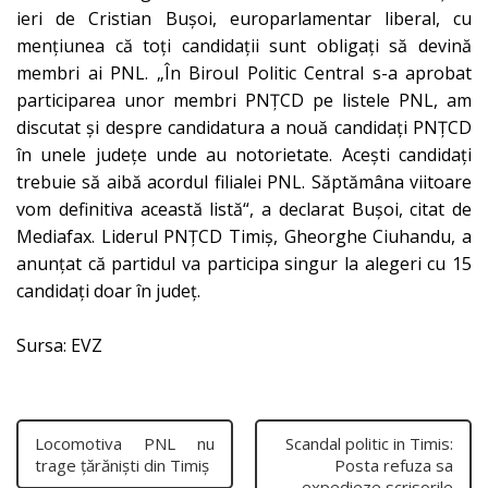
ieri de Cristian Buşoi, europarlamentar liberal, cu
menţiunea că toţi candidaţii sunt obligaţi să devină
membri ai PNL. „În Biroul Politic Central s-a aprobat
participarea unor membri PNŢCD pe listele PNL, am
discutat şi despre candidatura a nouă candidaţi PNŢCD
în unele judeţe unde au notorietate. Aceşti candidaţi
trebuie să aibă acordul filialei PNL. Săptămâna viitoare
vom definitiva această listă“, a declarat Buşoi, citat de
Mediafax. Liderul PNŢCD Timiş, Gheorghe Ciuhandu, a
anunţat că partidul va participa singur la alegeri cu 15
candidaţi doar în judeţ.
Sursa: EVZ
Locomotiva PNL nu
Scandal politic in Timis:
trage ţărănişti din Timiş
Posta refuza sa
expedieze scrisorile