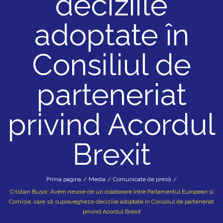
deciziile
adoptate în
Consiliul de
parteneriat
privind Acordul
Brexit
Prima pagina
/
Media
/
Comunicate de presă
/
Cristian Bușoi: Avem nevoie de un colaborare între Parlamentul European și
Comisie, care să supravegheze deciziile adoptate în Consiliul de parteneriat
privind Acordul Brexit