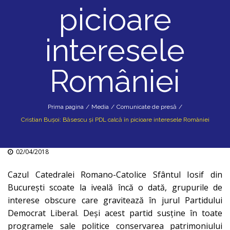
picioare
interesele
României
Prima pagina
/
Media
/
Comunicate de presă
/
Cristian Bușoi: Băsescu și PDL calcă în picioare interesele României
02/04/2018
Cazul Catedralei Romano-Catolice Sfântul Iosif din
Bucureşti scoate la iveală încă o dată, grupurile de
interese obscure care gravitează în jurul Partidului
Democrat Liberal. Deşi acest partid susţine în toate
programele sale politice conservarea patrimoniului