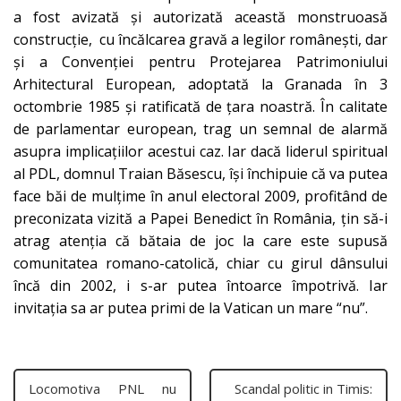
a fost avizată şi autorizată această monstruoasă
construcţie, cu încălcarea gravă a legilor româneşti, dar
şi a Convenţiei pentru Protejarea Patrimoniului
Arhitectural European, adoptată la Granada în 3
octombrie 1985 şi ratificată de ţara noastră. În calitate
de parlamentar european, trag un semnal de alarmă
asupra implicaţiilor acestui caz. Iar dacă liderul spiritual
al PDL, domnul Traian Băsescu, îşi închipuie că va putea
face băi de mulţime în anul electoral 2009, profitând de
preconizata vizită a Papei Benedict în România, ţin să-i
atrag atenţia că bătaia de joc la care este supusă
comunitatea romano-catolică, chiar cu girul dânsului
încă din 2002, i s-ar putea întoarce împotrivă. Iar
invitaţia sa ar putea primi de la Vatican un mare “nu”.
Locomotiva PNL nu
Scandal politic in Timis: