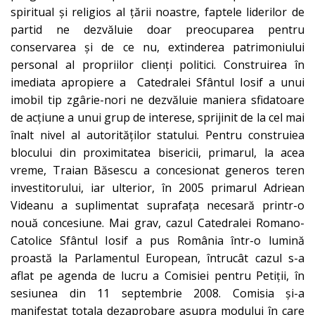
spiritual şi religios al ţării noastre, faptele liderilor de
partid ne dezvăluie doar preocuparea pentru
conservarea şi de ce nu, extinderea patrimoniului
personal al propriilor clienţi politici. Construirea în
imediata apropiere a Catedralei Sfântul Iosif a unui
imobil tip zgârie-nori ne dezvăluie maniera sfidatoare
de acţiune a unui grup de interese, sprijinit de la cel mai
înalt nivel al autorităţilor statului. Pentru construiea
blocului din proximitatea bisericii, primarul, la acea
vreme, Traian Băsescu a concesionat generos teren
investitorului, iar ulterior, în 2005 primarul Adriean
Videanu a suplimentat suprafaţa necesară printr-o
nouă concesiune. Mai grav, cazul Catedralei Romano-
Catolice Sfântul Iosif a pus România într-o lumină
proastă la Parlamentul European, întrucât cazul s-a
aflat pe agenda de lucru a Comisiei pentru Petiţii, în
sesiunea din 11 septembrie 2008. Comisia şi-a
manifestat totala dezaprobare asupra modului în care