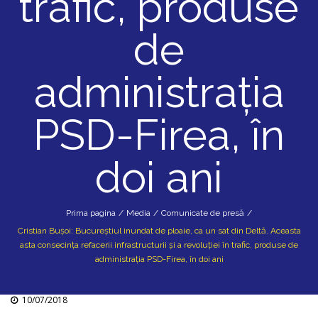
trafic, produse
de
administrația
PSD-Firea, în
doi ani
Prima pagina
/
Media
/
Comunicate de presă
/
Cristian Bușoi: Bucureștiul inundat de ploaie, ca un sat din Deltă. Aceasta
asta consecința refacerii infrastructurii și a revoluției în trafic, produse de
administrația PSD-Firea, în doi ani
10/07/2018