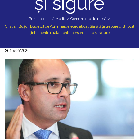
și sigure
Prima pagina
/
Media
/
Comunicate de presă
/
Cristian Bușoi: Bugetul de 9,4 miliarde euro alocat Sănătății trebuie distribuit
țintit, pentru tratamente personalizate și sigure
15/06/2020