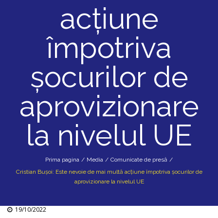
acțiune
împotriva
șocurilor de
aprovizionare
la nivelul UE
Prima pagina
/
Media
/
Comunicate de presă
/
Cristian Bușoi: Este nevoie de mai multă acțiune împotriva șocurilor de
aprovizionare la nivelul UE
19/10/2022