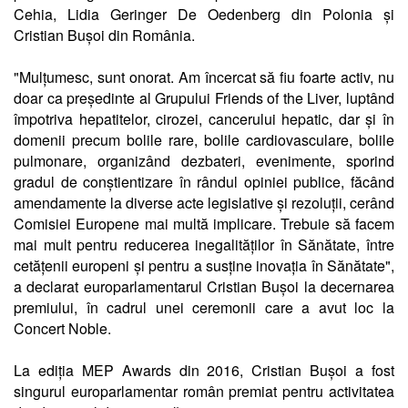
Cehia, Lidia Geringer De Oedenberg din Polonia și
Cristian Bușoi din România.
"Mulțumesc, sunt onorat. Am încercat să fiu foarte activ, nu
doar ca președinte al Grupului Friends of the Liver, luptând
împotriva hepatitelor, cirozei, cancerului hepatic, dar și în
domenii precum bolile rare, bolile cardiovasculare, bolile
pulmonare, organizând dezbateri, evenimente, sporind
gradul de conștientizare în rândul opiniei publice, făcând
amendamente la diverse acte legislative și rezoluții, cerând
Comisiei Europene mai multă implicare. Trebuie să facem
mai mult pentru reducerea inegalităților în Sănătate, între
cetățenii europeni și pentru a susține inovația în Sănătate",
a declarat europarlamentarul Cristian Bușoi la decernarea
premiului, în cadrul unei ceremonii care a avut loc la
Concert Noble.
La ediția MEP Awards din 2016, Cristian Bușoi a fost
singurul europarlamentar român premiat pentru activitatea