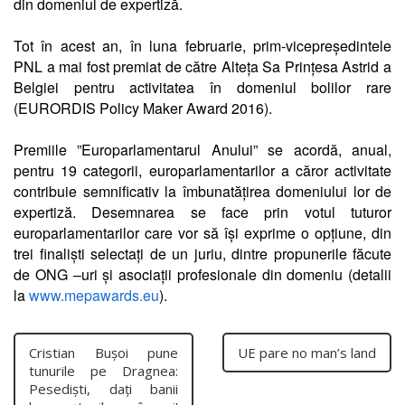
din domeniul de expertiză.
Tot în acest an, în luna februarie, prim-vicepreședintele
PNL a mai fost premiat de către Alteța Sa Prințesa Astrid a
Belgiei pentru activitatea în domeniul bolilor rare
(EURORDIS Policy Maker Award 2016).
Premiile ”Europarlamentarul Anului” se acordă, anual,
pentru 19 categorii, europarlamentarilor a căror activitate
contribuie semnificativ la îmbunatățirea domeniului lor de
expertiză. Desemnarea se face prin votul tuturor
europarlamentarilor care vor să își exprime o opțiune, din
trei finaliști selectați de un juriu, dintre propunerile făcute
de ONG –uri și asociații profesionale din domeniu (detalii
la
www.mepawards.eu
).
Cristian Buşoi pune
UE pare no man’s land
tunurile pe Dragnea:
Pesedişti, daţi banii