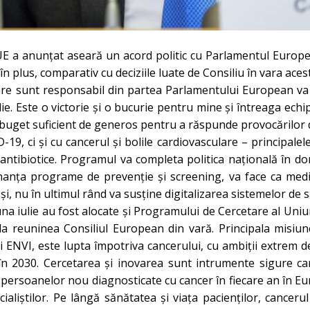
l UE a anunțat aseară un acord politic cu Parlamentul Euro
în plus, comparativ cu deciziile luate de Consiliu în vara aces
e sunt responsabil din partea Parlamentului European va 
ulie. Este o victorie și o bucurie pentru mine și întreaga ec
get suficient de generos pentru a răspunde provocărilor de
 ci și cu cancerul și bolile cardiovasculare – principalele 
 antibiotice. Programul va completa politica națională în do
inanța programe de prevenție și screening, va face ca medi
e și, nu în ultimul rând va susține digitalizarea sistemelor de 
 luna iulie au fost alocate și Programului de Cercetare al U
e la reuninea Consiliul European din vară. Principala mis
 ENVI, este lupta împotriva cancerului, cu ambiții extrem de
 în 2030. Cercetarea și inovarea sunt intrumente sigure ca
ersoanelor nou diagnosticate cu cancer în fiecare an în Euro
ialiștilor. Pe lângă sănătatea și viața pacienților, cancer