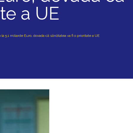
ate a UE
la 5,1 miliarde Euro, dovada că sănătatea va fi o prioritate a UE