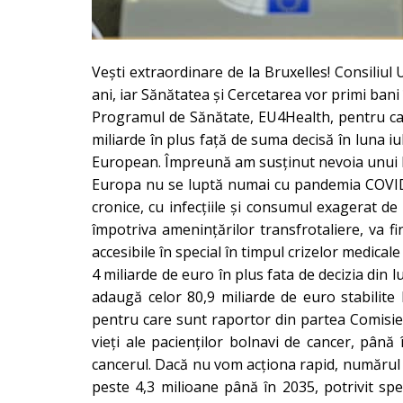
Vești extraordinare de la Bruxelles! Consiliu
ani, iar Sănătatea și Cercetarea vor primi bani 
Programul de Sănătate, EU4Health, pentru car
miliarde în plus față de suma decisă în luna i
European. Împreună am susținut nevoia unui bu
Europa nu se luptă numai cu pandemia COVID-19,
cronice, cu infecțiile și consumul exagerat de
împotriva amenințărilor transfrotaliere, va f
accesibile în special în timpul crizelor medical
4 miliarde de euro în plus fata de decizia din
adaugă celor 80,9 miliarde de euro stabilit
pentru care sunt raportor din partea Comisiei
vieți ale pacienților bolnavi de cancer, până
cancerul. Dacă nu vom acționa rapid, numărul p
peste 4,3 milioane până în 2035, potrivit spec