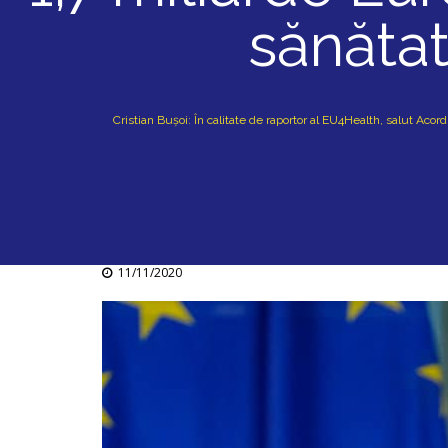
sănătat
Cristian Bușoi: În calitate de raportor al EU4Health, salut Acor
11/11/2020