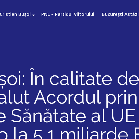
Cristian Bușoi
PNL – Partidul Viitorului
București Astăzi
oi: În calitate d
alut Acordul prin
 Sănătate al UE 
ro la 5,1 miliarde