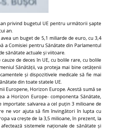
pean privind bugetul UE pentru următorii șapte
tui an.
avea un buget de 5,1 miliarde de euro, cu 3,4
hipă a Comisiei pentru Sănătate din Parlamentul
 sănătate actuale și viitoare.
cauze de deces în UE, cu bolile rare, cu bolile
meniul Sănătății, va proteja mai bine cetățenii
camentele și dispozitivele medicale să fie mai
sănătate din toate statele UE.
niunii Europene, Horizon Europe. Acestă sumă se
iunea a Horizon Europe- componenta Sănătate,
 importate: salvarea a cel puțin 3 milioane de
re ne vor ajuta să fim învingători în lupta cu
pa va crește de la 3,5 milioane, în prezent, la
ul afectează sistemele naționale de sănătate și