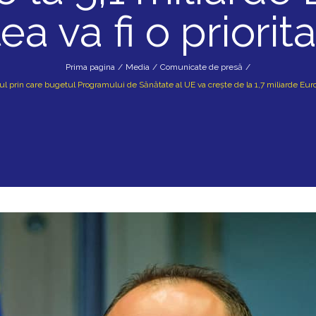
ea va fi o priorit
Prima pagina
/
Media
/
Comunicate de presă
/
dul prin care bugetul Programului de Sănătate al UE va crește de la 1,7 miliarde Euro 