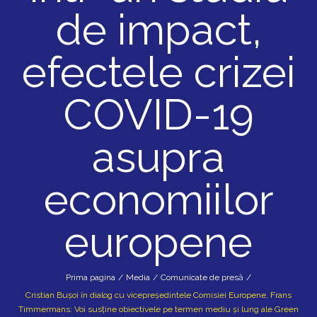
de impact,
efectele crizei
COVID-19
asupra
economiilor
europene
Prima pagina
/
Media
/
Comunicate de presă
/
Cristian Bușoi în dialog cu vicepreședintele Comisiei Europene, Frans
Timmermans: Voi susține obiectivele pe termen mediu și lung ale Green