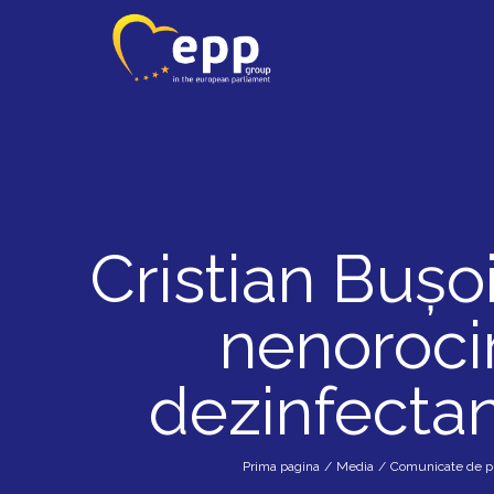
Cristian Bușo
nenorocire
dezinfectan
Prima pagina
/
Media
/
Comunicate de p