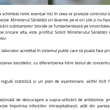
chimbat nimic esențial nici în ceea ce privește controlul inf
cție. Ministerul Sănătății ori doarme pe el ori știe și nu face
icării substanțelor biocide se fundamentează pe sinceritatea r
pe oricare alta, este profitul. Solicit Ministerului Sănătăț
lor.
aborator acreditat în sistemul public care să poată face propr
starea biocidelor, cu diferențierea între testul de concentraț
regulă statistică și un plan de eșantionare, astfel încît f
țională de descurajare a supra-utilizării de antibiotice, p
ție împotriva infecțiilor intraspitalicești, atât din partea