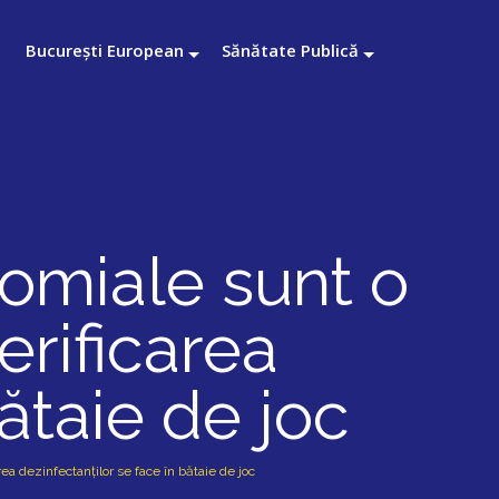
București European
Sănătate Publică
comiale sunt o
verificarea
ătaie de joc
area dezinfectanților se face în bătaie de joc