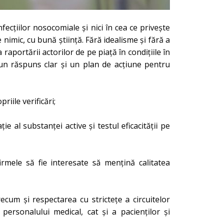
ecțiilor nosocomiale și nici în cea ce privește
 nimic, cu bună știință. Fără idealisme și fără a
aportării actorilor de pe piață în condițiile în
ii un răspuns clar și un plan de acțiune pentru
iile verificări;
ie al substanței active și testul eficacității pe
irmele să fie interesate să mențină calitatea
recum și respectarea cu strictețe a circuitelor
 personalului medical, cat și a pacienților și