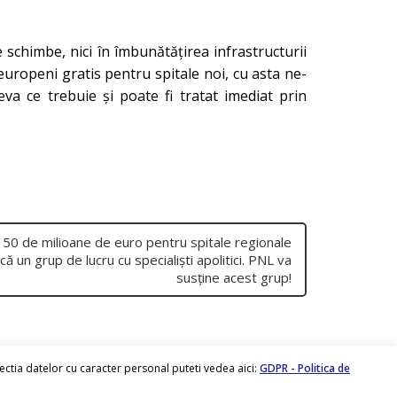
e schimbe, nici în îmbunătățirea infrastructurii
i europeni gratis pentru spitale noi, cu asta ne-
ceva ce trebuie și poate fi tratat imediat prin
 150 de milioane de euro pentru spitale regionale
acă un grup de lucru cu specialiști apolitici. PNL va
susține acest grup!
tectia datelor cu caracter personal puteti vedea aici:
GDPR - Politica de