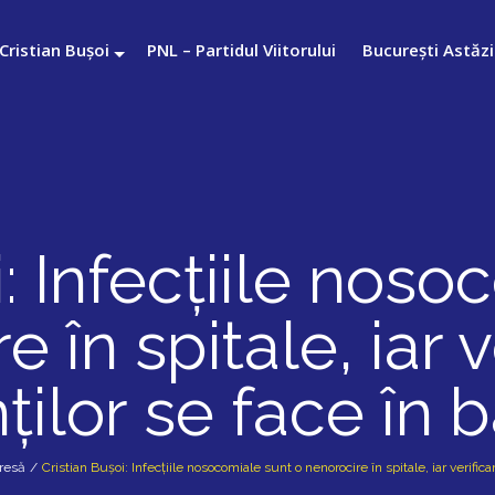
Cristian Bușoi
PNL – Partidul Viitorului
București Astăzi
i: Infecțiile noso
 în spitale, iar 
ților se face în b
resă
/
Cristian Bușoi: Infecțiile nosocomiale sunt o nenorocire în spitale, iar verific