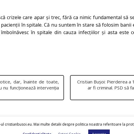
scă crizele care apar și trec, fără ca nimic fundamental să s
ți pacienții în spitale. Că nu suntem în stare să folosim bani
 îmbolnăvesc în spitale din cauza infecțiilor și asta este 
otice, dar, înainte de toate,
Cristian Bușoi: Pierderea a
u nu funcționează intervenția
ar fi criminal. PSD să f
ul cristianbusoi.eu. Mai multe detalii despre politica noastra referitoare la pro