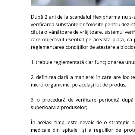
După 2 ani de la scandalul Hexipharma nu s-a s
verificarea substanțelor folosite pentru dezinfe
căuta o vânătoare de vrăjitoare, sistemul verif
care obiectivul esențial pe această piață, ca 
reglementarea condițiilor de atestare a biocide
1. trebuie reglementată clar funcționarea unui l
2. definirea clară a manierei în care are loc te
micro-organisme, pe același lot de produs;
3. o procedură de verificare periodică după 
superioară a produselor;
În același timp, este nevoie de o strategie na
medicale din spitale și a regulilor de protec