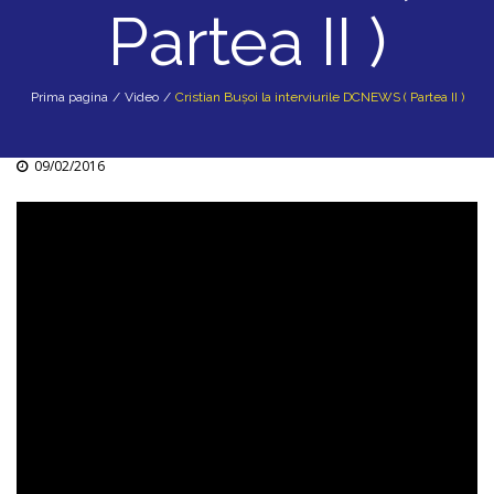
Partea II )
Prima pagina
/
Video
/
Cristian Buşoi la interviurile DCNEWS ( Partea II )
09/02/2016