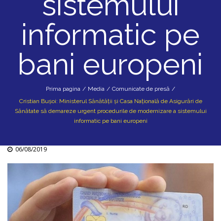
sistemului
informatic pe
bani europeni
Prima pagina
/
Media
/
Comunicate de presă
/
Cristian Bușoi: Ministerul Sănătății și Casa Națională de Asigurări de
Sănătate să demareze urgent procedurile de modernizare a sistemului
informatic pe bani europeni
06/08/2019