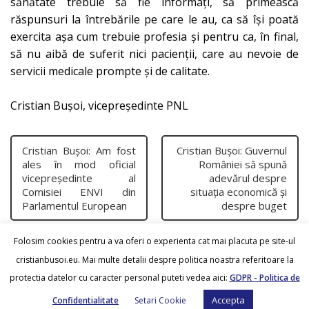
sănătate trebuie să fie informați, să primească
răspunsuri la întrebările pe care le au, ca să își poată
exercita așa cum trebuie profesia și pentru ca, în final,
să nu aibă de suferit nici pacienții, care au nevoie de
servicii medicale prompte și de calitate.
Cristian Bușoi, vicepreședinte PNL
Cristian Bușoi: Am fost
Cristian Bușoi: Guvernul
ales în mod oficial
României să spună
vicepreședinte al
adevărul despre
Comisiei ENVI din
situația economică și
Parlamentul European
despre buget
Folosim cookies pentru a va oferi o experienta cat mai placuta pe site-ul
cristianbusoi.eu. Mai multe detalii despre politica noastra referitoare la
protectia datelor cu caracter personal puteti vedea aici:
GDPR - Politica de
Accepta
Confidentialitate
Setari Cookie
Cristian Busoi
© 2026.