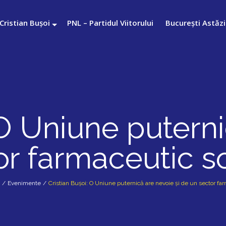
Cristian Bușoi
PNL – Partidul Viitorului
București Astăzi
 O Uniune puterni
r farmaceutic sol
/
Evenimente
/
Cristian Bușoi: O Uniune puternică are nevoie și de un sector farm