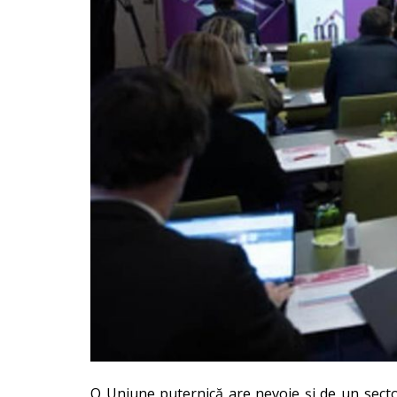
O Uniune puternică are nevoie și de un secto