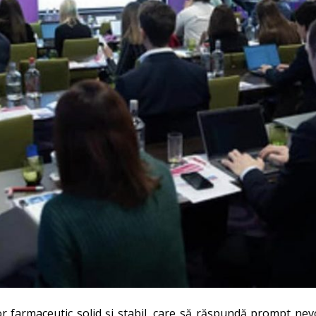
r farmaceutic solid și stabil, care să răspundă prompt nev