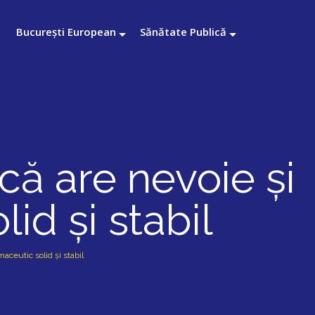
București European
Sănătate Publică
că are nevoie și
id și stabil
aceutic solid și stabil