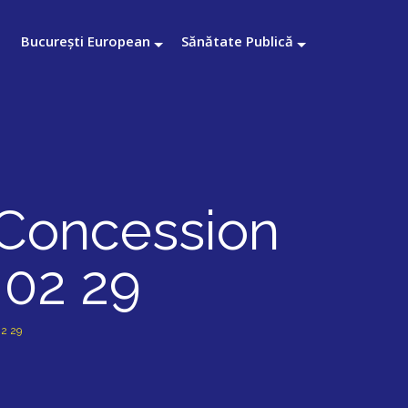
București European
Sănătate Publică
 Concession
 02 29
02 29