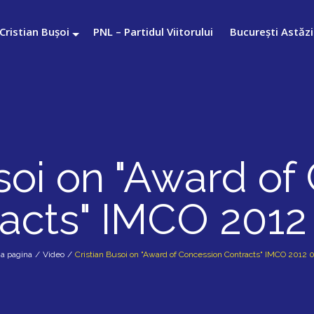
Cristian Bușoi
PNL – Partidul Viitorului
București Astăzi
usoi on "Award of
acts" IMCO 2012
a pagina
/
Video
/
Cristian Busoi on "Award of Concession Contracts" IMCO 2012 