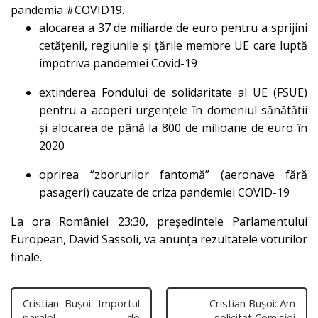
pandemia #COVID19.
alocarea a 37 de miliarde de euro pentru a sprijini
cetăţenii, regiunile şi ţările membre UE care luptă
împotriva pandemiei Covid-19
extinderea Fondului de solidaritate al UE (FSUE)
pentru a acoperi urgenţele în domeniul sănătăţii
și alocarea de până la 800 de milioane de euro în
2020
oprirea “zborurilor fantomă” (aeronave fără
pasageri) cauzate de criza pandemiei
COVID-19
La ora României 23:30, preşedintele Parlamentului
European, David Sassoli, va anunţa rezultatele voturilor
finale.
Cristian Bușoi: Importul
Cristian Bușoi: Am
paralel de
solicitat Comisiei