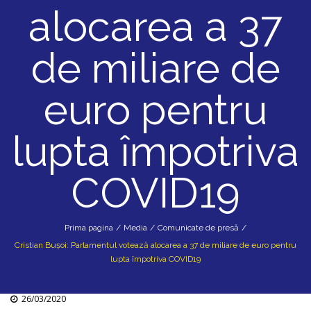
alocarea a 37
de miliare de
euro pentru
lupta împotriva
COVID19
Prima pagina
/
Media
/
Comunicate de presă
/
Cristian Bușoi: Parlamentul votează alocarea a 37 de miliare de euro pentru
lupta împotriva COVID19
26/03/2020