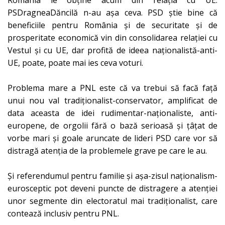
PSDragneaDăncilă n-au așa ceva. PSD știe bine că
beneficiile pentru România și de securitate și de
prosperitate economică vin din consolidarea relației cu
Vestul și cu UE, dar profită de ideea naționalistă-anti-
UE, poate, poate mai ies ceva voturi.
Problema mare a PNL este că va trebui să facă față
unui nou val tradiționalist-conservator, amplificat de
data aceasta de idei rudimentar-naționaliste, anti-
europene, de orgolii fără o bază serioasă și țâțat de
vorbe mari și goale aruncate de lideri PSD care vor să
distragă atenția de la problemele grave pe care le au.
Și referendumul pentru familie și așa-zisul naționalism-
eurosceptic pot deveni puncte de distragere a atenției
unor segmente din electoratul mai tradiționalist, care
contează inclusiv pentru PNL.