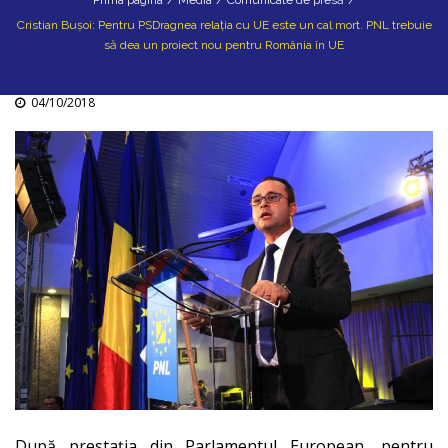
Prima pagina
/
Media
/
Comunicate de presă
/
Cristian Bușoi: Pentru PSDragnea relația cu UE este un cal mort. PNL trebuie
să dea un proiect nou pentru România în UE
04/10/2018
După prestația din Parlamentul European, pentru