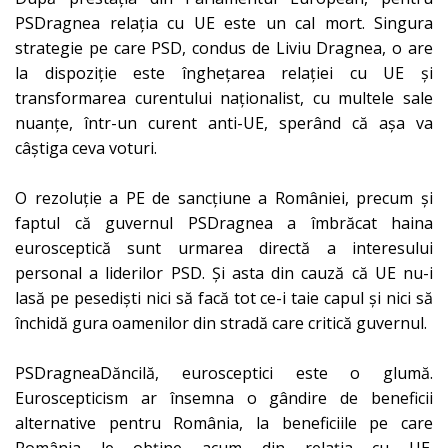
PSDragnea relația cu UE este un cal mort. Singura
strategie pe care PSD, condus de Liviu Dragnea, o are
la dispoziție este înghețarea relației cu UE și
transformarea curentului naționalist, cu multele sale
nuanțe, într-un curent anti-UE, sperând că așa va
câștiga ceva voturi.
O rezoluție a PE de sancțiune a României, precum și
faptul că guvernul PSDragnea a îmbrăcat haina
eurosceptică sunt urmarea directă a interesului
personal a liderilor PSD. Și asta din cauză că UE nu-i
lasă pe pesediști nici să facă tot ce-i taie capul și nici să
închidă gura oamenilor din stradă care critică guvernul.
PSDragneaDăncilă, eurosceptici este o glumă.
Euroscepticism ar însemna o g
ândi
re de beneficii
alternative pentru România, la beneficiile pe care
România le obține acum din relația cu UE.