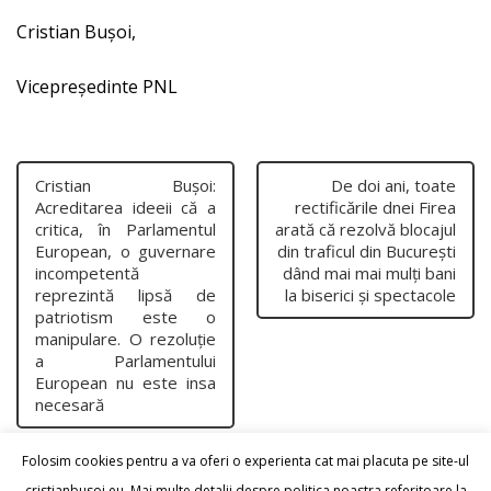
Cristian Bușoi,
Vicepreședinte PNL
Cristian Bușoi:
De doi ani, toate
Acreditarea ideeii că a
rectificările dnei Firea
critica, în Parlamentul
arată că rezolvă blocajul
European, o guvernare
din traficul din București
incompetentă
dând mai mai mulți bani
reprezintă lipsă de
la biserici și spectacole
patriotism este o
manipulare. O rezoluție
a Parlamentului
European nu este insa
necesară
Folosim cookies pentru a va oferi o experienta cat mai placuta pe site-ul
cristianbusoi.eu. Mai multe detalii despre politica noastra referitoare la