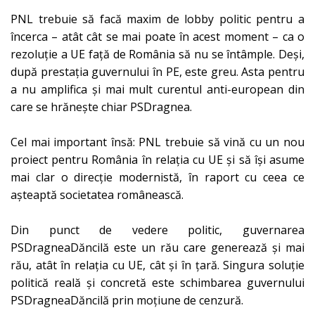
PNL trebuie să facă maxim de lobby politic pentru a
încerca – atât cât se mai poate în acest moment – ca o
rezoluție a UE față de România să nu se întâmple. Deși,
după prestația guvernului în PE, este greu. Asta pentru
a nu amplifica și mai mult curentul anti-european din
care se hrănește chiar PSDragnea.
Cel mai important însă: PNL trebuie să vină cu un nou
proiect pentru România în relația cu UE și să își asume
mai clar o direcție modernistă, în raport cu ceea ce
așteaptă societatea românească.
Din punct de vedere politic, guvernarea
PSDragneaDăncilă este un rău care generează și mai
rău, atât în relația cu UE, cât și în țară. Singura soluție
politică reală și concretă este schimbarea guvernului
PSDragneaDăncilă prin moțiune de cenzură.