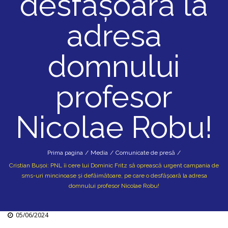
desfășoară la
adresa
domnului
profesor
Nicolae Robu!
Prima pagina
/
Media
/
Comunicate de presă
/
Cristian Bușoi: PNL îi cere lui Dominic Fritz să oprească urgent campania de
sms-uri mincinoase și defăimătoare, pe care o desfășoară la adresa
domnului profesor Nicolae Robu!
05/06/2024