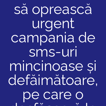
să oprească
urgent
campania de
sms-uri
mincinoase și
defăimătoare,
pe care o