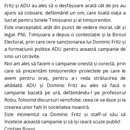
Fritz și ADU au ales să o desfășoare arată cât de jos au
ajuns să coboare, defăimând un om, care toată viața a
lucrat pentru binele Timișoarei și al timișorenilor.
Este inacceptabil, atât din punct de vedere moral, cât și
legal. PNL Timișoara a depus o contestație și la Biroul
Electoral, prin care cere sancționarea lui Dominic Fritz și
a formațiunii politice ADU pentru această campanie de
sms-uri otrăvite.
Noi am ales să facem o campanie onestă și corectă, prin
care să prezentăm timișorenilor proiectele pe care le
avem pentru oraș, pentru a-i reda strălucirea de
altădată. ADU și Dominic Fritz au ales să facă o
campanie bazată pe ură, defăimându-l pe profesorul
Robu, folosind discursuri xenofobe, ceea ce va duce și la
crearea unor falii în societatea noastră.
Este momentul ca Dominic Fritz și staff-ul său să
înceteze această campanie și să își ceară scuze public!
Cristian Bușoi,