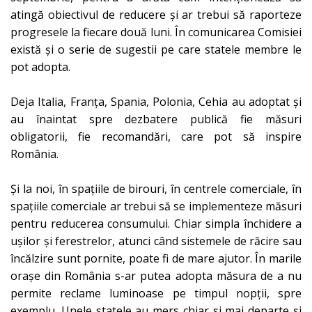
atingă obiectivul de reducere și ar trebui să raporteze
progresele la fiecare două luni. În comunicarea Comisiei
există și o serie de sugestii pe care statele membre le
pot adopta.
Deja Italia, Franța, Spania, Polonia, Cehia au adoptat și
au înaintat spre dezbatere publică fie măsuri
obligatorii, fie recomandări, care pot să inspire
România.
Și la noi, în spațiile de birouri, în centrele comerciale, în
spațiile comerciale ar trebui să se implementeze măsuri
pentru reducerea consumului. Chiar simpla închidere a
ușilor și ferestrelor, atunci când sistemele de răcire sau
încălzire sunt pornite, poate fi de mare ajutor. În marile
orașe din România s-ar putea adopta măsura de a nu
permite reclame luminoase pe timpul nopții, spre
exemplu. Unele statele au mers chiar și mai departe și