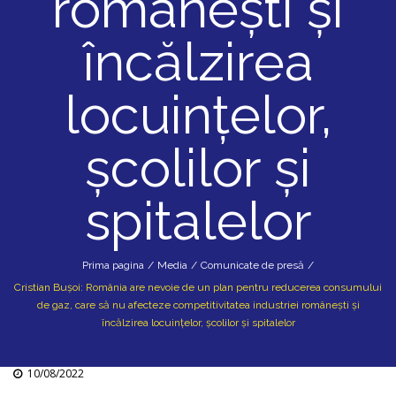
românești și
încălzirea
locuințelor,
școlilor și
spitalelor
Prima pagina
/
Media
/
Comunicate de presă
/
Cristian Bușoi: România are nevoie de un plan pentru reducerea consumului
de gaz, care să nu afecteze competitivitatea industriei românești și
încălzirea locuințelor, școlilor și spitalelor
10/08/2022