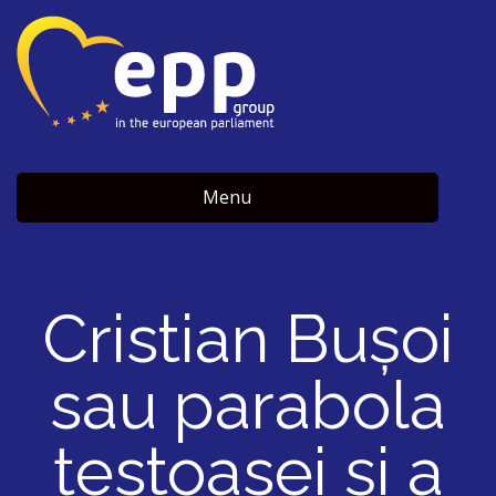
Menu
Cristian Bușoi
sau parabola
țestoasei și a