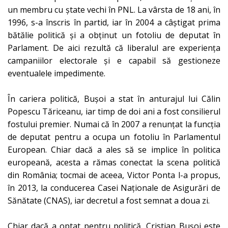
un membru cu ștate vechi în PNL. La vârsta de 18 ani, în
1996, s-a înscris în partid, iar în 2004 a câștigat prima
bătălie politică și a obținut un fotoliu de deputat în
Parlament. De aici rezultă că liberalul are experiența
campaniilor electorale și e capabil să gestioneze
eventualele impedimente.
În cariera politică, Bușoi a stat în anturajul lui Călin
Popescu Tăriceanu, iar timp de doi ani a fost consilierul
fostului premier. Numai că în 2007 a renunțat la funcția
de deputat pentru a ocupa un fotoliu în Parlamentul
European. Chiar dacă a ales să se implice în politica
europeană, acesta a rămas conectat la scena politică
din România; tocmai de aceea, Victor Ponta l-a propus,
în 2013, la conducerea Casei Naționale de Asigurări de
Sănătate (CNAS), iar decretul a fost semnat a doua zi.
Chiar dacă a optat pentru politică, Cristian Bușoi este