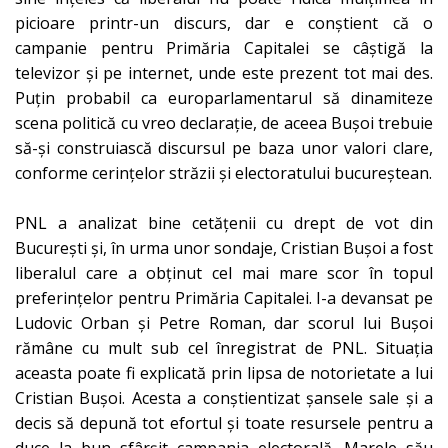
picioare printr-un discurs, dar e conștient că o
campanie pentru Primăria Capitalei se câștigă la
televizor și pe internet, unde este prezent tot mai des.
Puțin probabil ca europarlamentarul să dinamiteze
scena politică cu vreo declarație, de aceea Bușoi trebuie
să-și construiască discursul pe baza unor valori clare,
conforme cerințelor străzii și electoratului bucureștean.
PNL a analizat bine cetățenii cu drept de vot din
București și, în urma unor sondaje, Cristian Bușoi a fost
liberalul care a obținut cel mai mare scor în topul
preferințelor pentru Primăria Capitalei. I-a devansat pe
Ludovic Orban și Petre Roman, dar scorul lui Bușoi
rămâne cu mult sub cel înregistrat de PNL. Situația
aceasta poate fi explicată prin lipsa de notorietate a lui
Cristian Bușoi. Acesta a conștientizat șansele sale și a
decis să depună tot efortul și toate resursele pentru a