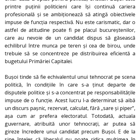
printre puținii politicieni care își continuă cariera
profesională și se ambiționează să atingă obiectivele
impuse de funcția respectivă. Nu este carismatic, dar o
astfel de atitudine poate fi pe placul bucureștenilor,
care au nevoie de un candidat dispus să găsească
echilibrul între munca pe teren și cea de birou, unde
trebuie să se concentreze pe distribuirea eficientă a
bugetului Primăriei Capitalei.
Bușoi tinde să fie echivalentul unui tehnocrat pe scena
politică, în condițiile în care s-a ținut departe de
disputele politice și s-a concentrat pe responsabilitățile
impuse de o funcție. Acest lucru l-a determinat să aibă
un discurs pașnic, rezervat, calculat, fără „sare și piper”,
așa cum ar prefera electoratul. Totodată, actuala
guvernare, atribuită unor tehnocrați, ar putea să
gireze încredere unui candidat precum Bușoi. E de la
sine înțeles că liberalul nu poate ridica mulțimea în