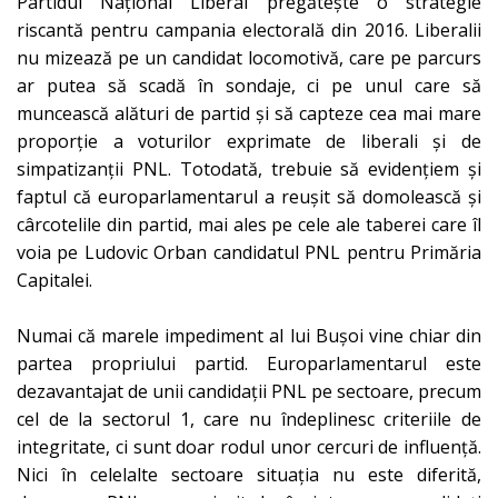
Partidul Național Liberal pregătește o strategie
riscantă pentru campania electorală din 2016. Liberalii
nu mizează pe un candidat locomotivă, care pe parcurs
ar putea să scadă în sondaje, ci pe unul care să
muncească alături de partid și să capteze cea mai mare
proporție a voturilor exprimate de liberali și de
simpatizanții PNL. Totodată, trebuie să evidențiem și
faptul că europarlamentarul a reușit să domolească și
cârcotelile din partid, mai ales pe cele ale taberei care îl
voia pe Ludovic Orban candidatul PNL pentru Primăria
Capitalei.
Numai că marele impediment al lui Bușoi vine chiar din
partea propriului partid. Europarlamentarul este
dezavantajat de unii candidații PNL pe sectoare, precum
cel de la sectorul 1, care nu îndeplinesc criteriile de
integritate, ci sunt doar rodul unor cercuri de influență.
Nici în celelalte sectoare situația nu este diferită,