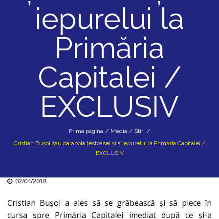
iepurelui la
Primăria
Capitalei /
EXCLUSIV
Prima pagina
/
Media
/
Știri
/
Cristian Bușoi sau parabola țestoasei și a iepurelui la Primăria Capitalei /
EXCLUSIV
02/04/2018
Cristian Bușoi a ales să se grăbească și să plece în
cursa spre Primăria Capitalei imediat după ce și-a