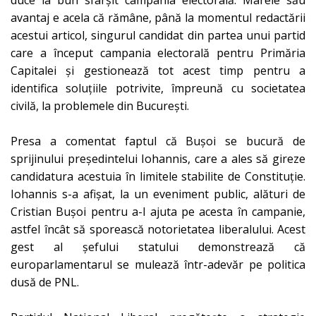
duce la bun sfârșit campania electorală. Marele său
avantaj e acela că rămâne, până la momentul redactării
acestui articol, singurul candidat din partea unui partid
care a început campania electorală pentru Primăria
Capitalei și gestionează tot acest timp pentru a
identifica soluțiile potrivite, împreună cu societatea
civilă, la problemele din București.
Presa a comentat faptul că Bușoi se bucură de
sprijinului președintelui Iohannis, care a ales să gireze
candidatura acestuia în limitele stabilite de Constituție.
Iohannis s-a afișat, la un eveniment public, alături de
Cristian Bușoi pentru a-l ajuta pe acesta în campanie,
astfel încât să sporească notorietatea liberalului. Acest
gest al șefului statului demonstrează că
europarlamentarul se mulează într-adevăr pe politica
dusă de PNL.