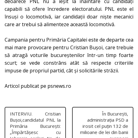
deoarece PNL nu a ieșit la înaintare cu candidați
capabili să ofere încredere electoratului. PNL este el
însuși o locomotivă, iar candidații doar niște mecanici
care ar trebui să alimenteze această locomotivă.
Campania pentru Primăria Capitalei este de departe cea
mai mare provocare pentru Cristian Bușoi, care trebuie
să atragă voturile bucureștenilor într-un timp foarte
scurt; se vede constrâns atât să respecte criteriile
impuse de propriul partid, cât și solicitările străzii.
Articol publicat pe
psnews.ro
INTERVIU. Cristian
În București,
Bușoi,candidatul PNL la
administrația PSD a
Primăria București:
irosit cel puțin 132 de
„Împărtăşesc cu
milioane de lei din banii