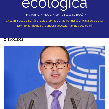
ecologică
Prima pagina
/
Media
/
Comunicate de presă
/
Cristian Bușoi: UE a făcut astăzi un pas uriaș pentru tăia Rusia de pe lista
furnizorilor de gaz și pentru a accelera tranziția ecologică
18/05/2022