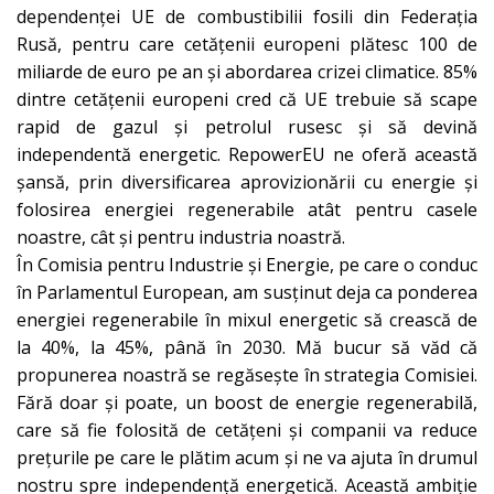
dependenței UE de combustibilii fosili din Federația
Rusă, pentru care cetățenii europeni plătesc 100 de
miliarde de euro pe an și abordarea crizei climatice. 85%
dintre cetățenii europeni cred că UE trebuie să scape
rapid de gazul și petrolul rusesc și să devină
independentă energetic. RepowerEU ne oferă această
șansă, prin diversificarea aprovizionării cu energie și
folosirea energiei regenerabile atât pentru casele
noastre, cât și pentru industria noastră.
În Comisia pentru Industrie și Energie, pe care o conduc
în Parlamentul European, am susținut deja ca ponderea
energiei regenerabile în mixul energetic să crească de
la 40%, la 45%, până în 2030. Mă bucur să văd că
propunerea noastră se regăsește în strategia Comisiei.
Fără doar și poate, un boost de energie regenerabilă,
care să fie folosită de cetățeni și companii va reduce
prețurile pe care le plătim acum și ne va ajuta în drumul
nostru spre independență energetică. Această ambiție