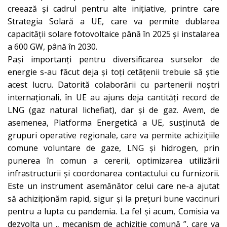
creează și cadrul pentru alte inițiative, printre care
Strategia Solară a UE, care va permite dublarea
capacității solare fotovoltaice până în 2025 și instalarea
a 600 GW, până în 2030.
Pași importanți pentru diversificarea surselor de
energie s-au făcut deja și toți cetățenii trebuie să știe
acest lucru. Datorită colaborării cu partenerii noștri
internaționali, în UE au ajuns deja cantități record de
LNG (gaz natural lichefiat), dar și de gaz. Avem, de
asemenea, Platforma Energetică a UE, susținută de
grupuri operative regionale, care va permite achizițiile
comune voluntare de gaze, LNG și hidrogen, prin
punerea în comun a cererii, optimizarea utilizării
infrastructurii și coordonarea contactului cu furnizorii.
Este un instrument asemănător celui care ne-a ajutat
să achiziționăm rapid, sigur și la prețuri bune vaccinuri
pentru a lupta cu pandemia. La fel și acum, Comisia va
dezvolta un „ mecanism de achiziție comună ”, care va