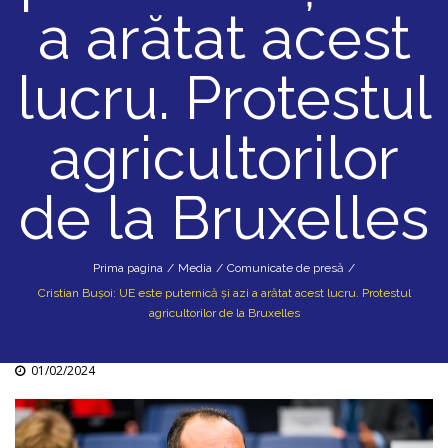
a arătat acest
lucru. Protestul
agricultorilor
de la Bruxelles
Prima pagina
/
Media
/
Comunicate de presă
/
Cristian Bușoi: UE este puternică și azi a arătat acest lucru. Protestul
agricultorilor de la Bruxelles
01/02/2024