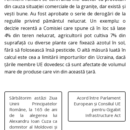
din cauza situației comerciale de la granițe, dar există și
vești bune. Au fost aprobate o serie de derogări de la
regulile privind pământul nelucrat. Un exemplu: o
decizie recentă a Comisiei care spune că în loc să lase
4% din teren nelucrat, agricultorii pot cultiva 7% din
suprafață cu diverse plante care fixează azotul în sol,
fără să folosească însă pesticide. O altă măsură luată în
calcul este cea a limitării importurilor din Ucraina, dacă
țările membre UE dovedesc că sunt afectate de volumul
mare de produse care vin din această țară.
Sărbătorim astăzi Ziua
Acord între Parlament
Unirii Principatelor
European și Consiliul UE
Române, la 165 de ani
pentru Gigabit
de la alegerea lui
Infrastructure Act
Alexandru Ioan Cuza ca
domnitor al Moldovei și