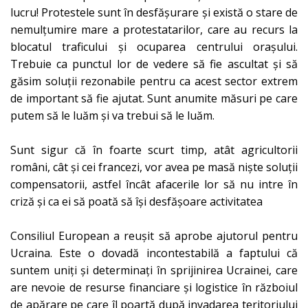
lucru! Protestele sunt în desfășurare și există o stare de
nemulțumire mare a protestatarilor, care au recurs la
blocatul traficului și ocuparea centrului orașului.
Trebuie ca punctul lor de vedere să fie ascultat și să
găsim soluții rezonabile pentru ca acest sector extrem
de important să fie ajutat. Sunt anumite măsuri pe care
putem să le luăm și va trebui să le luăm.
Sunt sigur că în foarte scurt timp, atât agricultorii
români, cât și cei francezi, vor avea pe masă niște soluții
compensatorii, astfel încât afacerile lor să nu intre în
criză și ca ei să poată să își desfășoare activitatea
Consiliul European a reușit să aprobe ajutorul pentru
Ucraina. Este o dovadă incontestabilă a faptului că
suntem uniți și determinați în sprijinirea Ucrainei, care
are nevoie de resurse financiare și logistice în războiul
de apărare pe care îl poartă după invadarea teritoriului