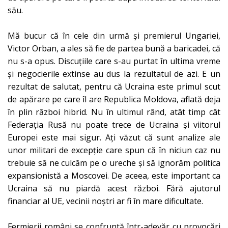
său.
Mă bucur că în cele din urmă și premierul Ungariei,
Victor Orban, a ales să fie de partea bună a baricadei, că
nu s-a opus. Discuțiile care s-au purtat în ultima vreme
și negocierile extinse au dus la rezultatul de azi. E un
rezultat de salutat, pentru că Ucraina este primul scut
de apărare pe care îl are Republica Moldova, aflată deja
în plin război hibrid. Nu în ultimul rând, atât timp cât
Federația Rusă nu poate trece de Ucraina și viitorul
Europei este mai sigur. Ați văzut că sunt analize ale
unor militari de excepție care spun că în niciun caz nu
trebuie să ne culcăm pe o ureche și să ignorăm politica
expansionistă a Moscovei. De aceea, este important ca
Ucraina să nu piardă acest război. Fără ajutorul
financiar al UE, vecinii noștri ar fi în mare dificultate.
Fermierii români se confruntă într-adevăr cu provocări