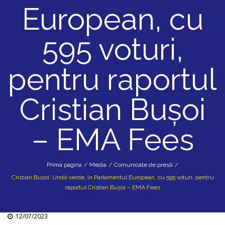
European, cu
595 voturi,
pentru raportul
Cristian Bușoi
– EMA Fees
Prima pagina
/
Media
/
Comunicate de presă
/
Cristian Bușoi: Undă verde, în Parlamentul European, cu 595 voturi, pentru
raportul Cristian Bușoi – EMA Fees
12/07/2023