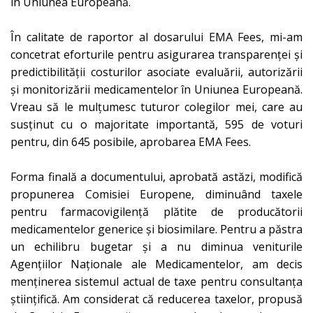
în Uniunea Europeană.
În
calitate de raportor al dosarului EMA Fees, mi-am
concetrat eforturile pentru asigurarea transparenței și
predictibilității costurilor asociate evaluării, autorizării
și monitorizării medicamentelor în Uniunea Europeană.
Vreau să le mulțumesc tuturor colegilor mei, care au
susținut cu o majoritate importantă, 595 de voturi
pentru, din 645 posibile, aprobarea EMA Fees.
Forma finală a documentului, aprobată astăzi, modifică
propunerea Comisiei Europene, diminuând taxele
pentru farmacovigilență plătite de producătorii
medicamentelor generice și biosimilare. Pentru a păstra
un echilibru bugetar și a nu diminua veniturile
Agențiilor Naționale ale Medicamentelor, am decis
menținerea sistemul actual de taxe pentru consultanța
științifică. Am considerat că reducerea taxelor, propusă