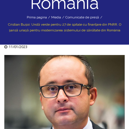
România
Prima pagina
/
Media
/
Comunicate de presă
/
Cristian Bușoi: Undă verde pentru 27 de spitale cu finanțare din PNRR. O
șansă uriașă pentru modernizarea sistemului de sănătate din România
11/01/2023