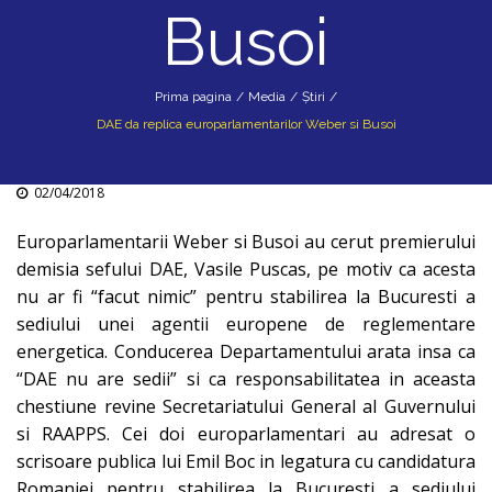
Busoi
Prima pagina
/
Media
/
Știri
/
DAE da replica europarlamentarilor Weber si Busoi
02/04/2018
Europarlamentarii Weber si Busoi au cerut premierului
demisia sefului DAE, Vasile Puscas, pe motiv ca acesta
nu ar fi “facut nimic” pentru stabilirea la Bucuresti a
sediului unei agentii europene de reglementare
energetica. Conducerea Departamentului arata insa ca
“DAE nu are sedii” si ca responsabilitatea in aceasta
chestiune revine Secretariatului General al Guvernului
si RAAPPS. Cei doi europarlamentari au adresat o
scrisoare publica lui Emil Boc in legatura cu candidatura
Romaniei pentru stabilirea la Bucuresti a sediului