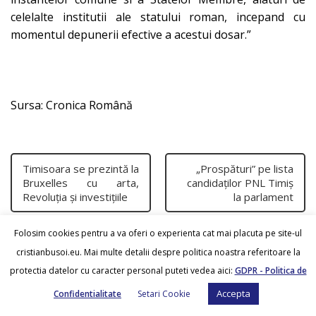
celelalte institutii ale statului roman, incepand cu
momentul depunerii efective a acestui dosar.”
Sursa: Cronica Română
Timisoara se prezintă la
„Prospături” pe lista
Bruxelles cu arta,
candidaţilor PNL Timiş
Revoluția și investițiile
la parlament
Folosim cookies pentru a va oferi o experienta cat mai placuta pe site-ul
cristianbusoi.eu. Mai multe detalii despre politica noastra referitoare la
protectia datelor cu caracter personal puteti vedea aici:
GDPR - Politica de
Accepta
Confidentialitate
Setari Cookie
Cristian Busoi
© 2026.