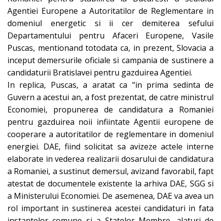
Agentiei Europene a Autoritatilor de Reglementare in
domeniul energetic si ii cer demiterea sefului
Departamentului pentru Afaceri Europene, Vasile
Puscas, mentionand totodata ca, in prezent, Slovacia a
inceput demersurile oficiale si campania de sustinere a
candidaturii Bratislavei pentru gazduirea Agentiei.
In replica, Puscas, a aratat ca “in prima sedinta de
Guvern a acestui an, a fost prezentat, de catre ministrul
Economiei, propunerea de candidatura a Romaniei
pentru gazduirea noii infiintate Agentii europene de
cooperare a autoritatilor de reglementare in domeniul
energiei. DAE, fiind solicitat sa avizeze actele interne
elaborate in vederea realizarii dosarului de candidatura
a Romaniei, a sustinut demersul, avizand favorabil, fapt
atestat de documentele existente la arhiva DAE, SGG si
a Ministerului Economiei. De asemenea, DAE va avea un
rol important in sustinerea acestei candidaturi in fata
instantelor comune si a Statelor Membre, alaturi de