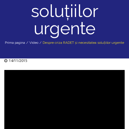
soluțiilor
urgente
Prima pagina
/
Video
/
Despre criza RADET și necesitatea soluțiilor urgente
14/11/2015