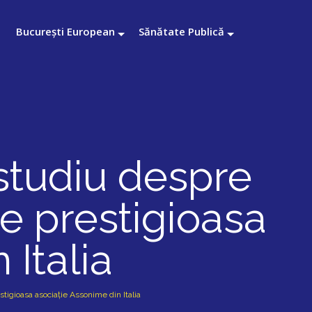
București European
Sănătate Publică
studiu despre
de prestigioasa
 Italia
igioasa asociație Assonime din Italia