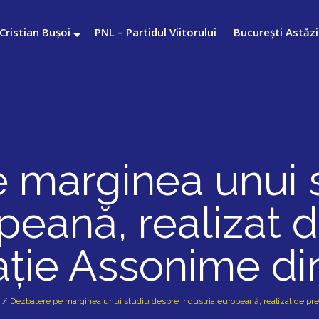
Cristian Bușoi
PNL – Partidul Viitorului
București Astăzi
 marginea unui 
peană, realizat 
ție Assonime din
/
Dezbatere pe marginea unui studiu despre industria europeană, realizat de prest