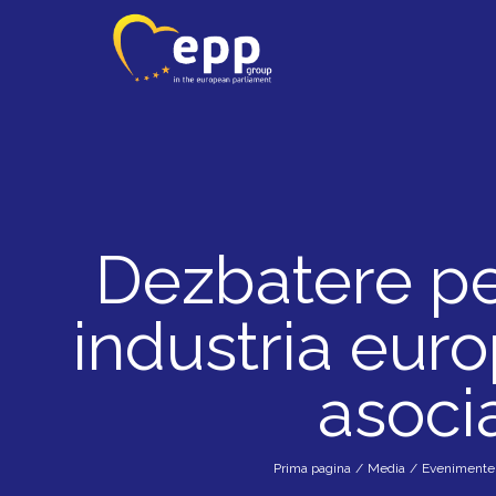
Dezbatere pe
industria euro
asocia
Prima pagina
/
Media
/
Evenimente