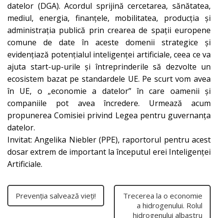
datelor (DGA). Acordul sprijină cercetarea, sănătatea,
mediul, energia, finanțele, mobilitatea, producția și
administrația publică prin crearea de spații europene
comune de date în aceste domenii strategice și
evidențiază potențialul inteligenței artificiale, ceea ce va
ajuta start-up-urile și întreprinderile să dezvolte un
ecosistem bazat pe standardele UE. Pe scurt vom avea
în UE, o „economie a datelor” în care oamenii și
companiile pot avea încredere. Urmează acum
propunerea Comisiei privind Legea pentru guvernanța
datelor.
Invitat: Angelika Niebler (PPE), raportorul pentru acest
dosar extrem de important la începutul erei Inteligenței
Artificiale.
Prevenția salvează vieți!
Trecerea la o economie
a hidrogenului. Rolul
hidrogenului albastru