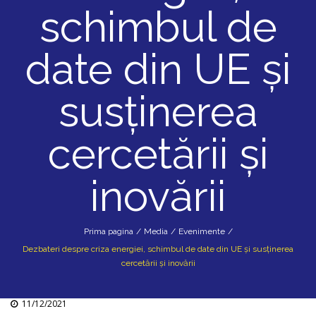
schimbul de
date din UE și
susținerea
cercetării și
inovării
Prima pagina
/
Media
/
Evenimente
/
Dezbateri despre criza energiei, schimbul de date din UE și susținerea
cercetării și inovării
11/12/2021