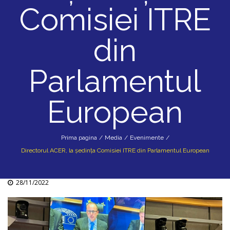
Comisiei ITRE
din
Parlamentul
European
Prima pagina
/
Media
/
Evenimente
/
Directorul ACER, la ședința Comisiei ITRE din Parlamentul European
28/11/2022