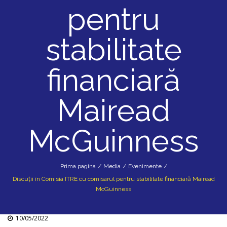
pentru
stabilitate
financiară
Mairead
McGuinness
Prima pagina
/
Media
/
Evenimente
/
Discuții în Comisia ITRE cu comisarul pentru stabilitate financiară Mairead
McGuinness
10/05/2022