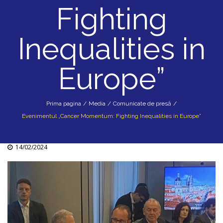
Fighting
Inequalities in
Europe”
Prima pagina
/
Media
/
Comunicate de presă
/
Evenimentul „Cancer Momentum: Fighting Inequalities in Europe”
14/02/2024