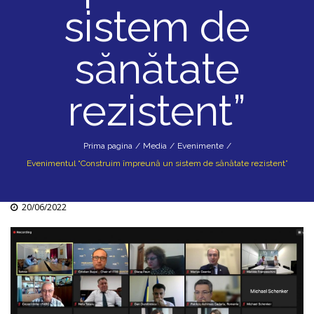
sistem de
sănătate
rezistent”
Prima pagina
/
Media
/
Evenimente
/
Evenimentul “Construim împreună un sistem de sănătate rezistent”
20/06/2022