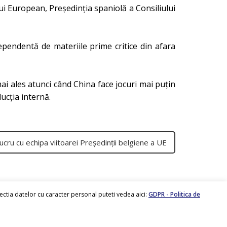
ui European, Președinția spaniolă a Consiliului
ependentă de materiile prime critice din afara
ai ales atunci când China face jocuri mai puțin
ucția internă.
lucru cu echipa viitoarei Președinții belgiene a UE
tectia datelor cu caracter personal puteti vedea aici:
GDPR - Politica de