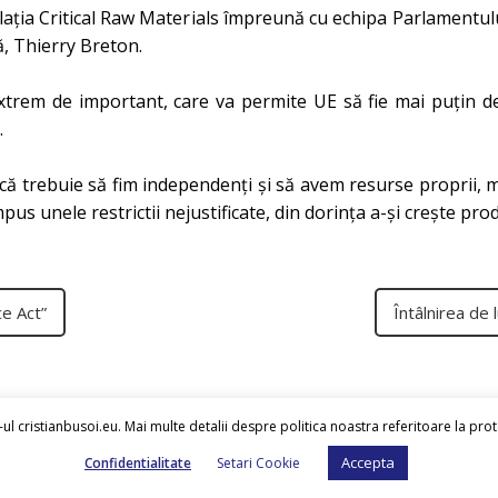
islația Critical Raw Materials împreună cu echipa Parlamentul
, Thierry Breton.
 extrem de important, care va permite UE să fie mai puțin d
.
t că trebuie
să fim independenți și să avem resurse proprii, m
us unele restrictii nejustificate, din dorința a-și crește prod
ce Act”
Întâlnirea de 
ul cristianbusoi.eu. Mai multe detalii despre politica noastra referitoare la pro
Accepta
Confidentialitate
Setari Cookie
Cristian Busoi
© 2026.