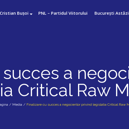
Cristian Bușoi
PNL – Partidul Viitorului
București Astăzi
 succes a negoci
tia Critical Raw M
agina
/
Media
/
Finalizare cu succes a negocierilor privind legislatia Critical Raw 