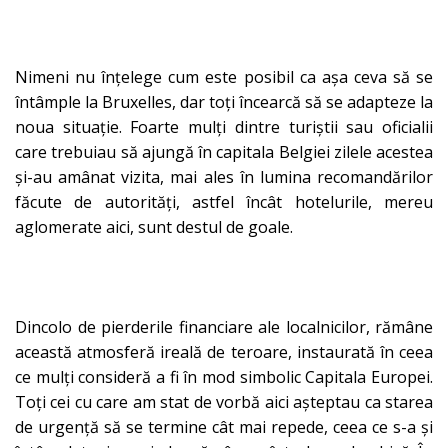
Nimeni nu înțelege cum este posibil ca așa ceva să se
întâmple la Bruxelles, dar toți încearcă să se adapteze la
noua situație. Foarte mulți dintre turiștii sau oficialii
care trebuiau să ajungă în capitala Belgiei zilele acestea
și-au amânat vizita, mai ales în lumina recomandărilor
făcute de autorități, astfel încât hotelurile, mereu
aglomerate aici, sunt destul de goale.
Dincolo de pierderile financiare ale localnicilor, rămâne
această atmosferă ireală de teroare, instaurată în ceea
ce mulți consideră a fi în mod simbolic Capitala Europei.
Toți cei cu care am stat de vorbă aici așteptau ca starea
de urgență să se termine cât mai repede, ceea ce s-a și