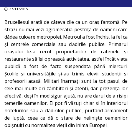
27/11/2015
Bruxellesul arată de câteva zile ca un oraș fantomă. Pe
străzi nu mai vezi aglomerația pestriță de oameni care
dădea culoare metropolei. Metroul a fost închis, la fel ca
și centrele comerciale sau clădirile publice. Primarul
orașului le-a cerut proprietarilor de cafenele și
restaurante să își oprească activitatea, astfel încât viața
publică a fost de facto suspendată până miercuri.
Școlile și universitățile și-au trimis elevii, studenții și
profesorii acasă. Militari înarmați sunt la tot pasul, de
cele mai multe ori zâmbitori și atenți, dar prezența lor
efectivă, deși în mod sigur ajută, nu are darul de a risipi
temerile oamenilor. Ei pot fi văzuți chiar și în interiorul
hotelurilor sau a clădirilor publice, purtând armament
de luptă, ceea ce dă o stare de neliniște oamenilor
obișnuiți cu normalitea vieții din inima Europei.