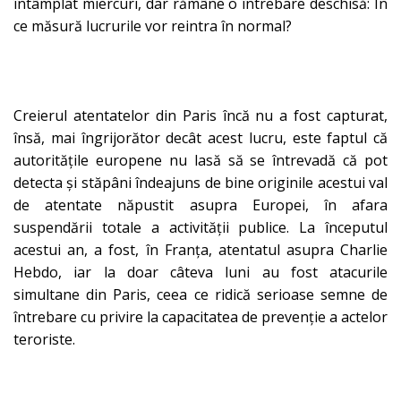
întâmplat miercuri, dar rămâne o întrebare deschisă: În
ce măsură lucrurile vor reintra în normal?
Creierul atentatelor din Paris încă nu a fost capturat,
însă, mai îngrijorător decât acest lucru, este faptul că
autoritățile europene nu lasă să se întrevadă că pot
detecta și stăpâni îndeajuns de bine originile acestui val
de atentate năpustit asupra Europei, în afara
suspendării totale a activității publice. La începutul
acestui an, a fost, în Franța, atentatul asupra Charlie
Hebdo, iar la doar câteva luni au fost atacurile
simultane din Paris, ceea ce ridică serioase semne de
întrebare cu privire la capacitatea de prevenție a actelor
teroriste.