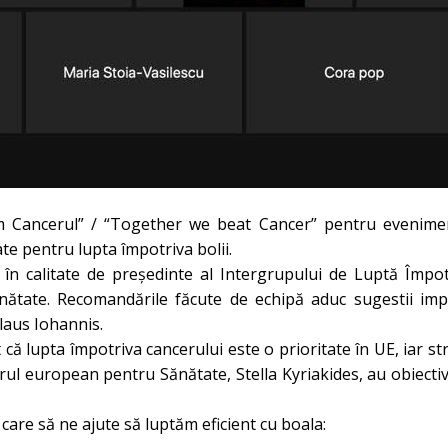
em Cancerul” / “Together we beat Cancer” pentru evenimen
e pentru lupta împotriva bolii.
 în calitate de președinte al Intergrupului de Luptă Împ
ătate. Recomandările făcute de echipă aduc sugestii impo
laus Iohannis
.
că lupta împotriva cancerului este o prioritate în UE, iar s
arul european pentru Sănătate,
Stella Kyriakides
, au obiecti
care să ne ajute să luptăm eficient cu boala: