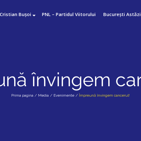
Cristian Bușoi
PNL – Partidul Viitorului
București Astăzi
ună învingem can
Prima pagina
/
Media
/
Evenimente
/
Împreună învingem cancerul!