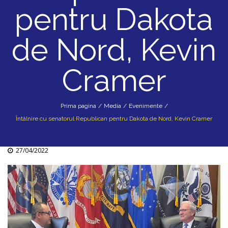
pentru Dakota
de Nord, Kevin
Cramer
Prima pagina
/
Media
/
Evenimente
/
Întâlnire cu senatorul Republican pentru Dakota de Nord, Kevin Cramer
27/04/2022