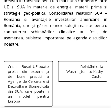
aceasta îl transmite pentru o mai bună cooperare între
UE și SUA în materie de energie, materii prime și
strategie geo-politică. Consolidarea relațiilor SUA –
România și avantajele investițiilor americane în
România, dar și găsirea unor soluții realiste pentru
combaterea schimbărilor climatice au fost, de
asemenea, subiecte importante pe agenda discuțiilor
noastre.
Cristian Bușoi: UE poate
Reîntâlnire, la
prelua din experiența
Washington, cu Kathy
de bune practici a
Castor
Agenției de Cercetare și
Dezvoltare Biomedicală
din SUA, care poate fi
un model pentru
Europa