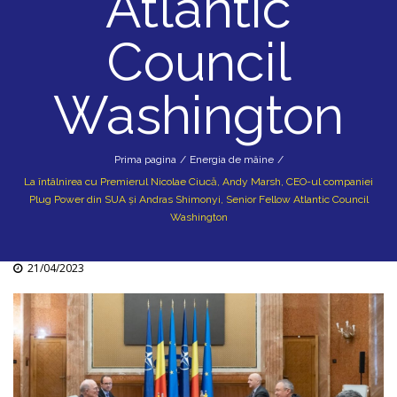
Atlantic
Council
Washington
Prima pagina
/
Energia de mâine
/
La întâlnirea cu Premierul Nicolae Ciucă, Andy Marsh, CEO-ul companiei
Plug Power din SUA și Andras Shimonyi, Senior Fellow Atlantic Council
Washington
21/04/2023