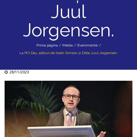
Juul
Jorgensen.
Prima pagina
/
Media
/
Evenimente
/
La PCI Day, alături de Kadri Simson și Ditte Juul Jorgensen.
28/11/2023