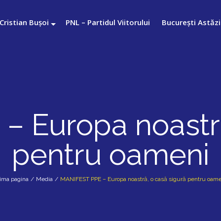
Cristian Bușoi
PNL – Partidul Viitorului
București Astăzi
 Europa noastră
pentru oameni
ima pagina
/
Media
/
MANIFEST PPE – Europa noastră, o casă sigură pentru oam