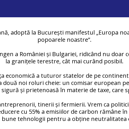
nă, adoptă la București manifestul „Europa noa
popoarele noastre”.
gen a României și Bulgariei, ridicând nu doar con
la granițele terestre, cât mai curând posibil.
ța economică a tuturor statelor de pe continent
 a două noi roluri cheie: un comisar european pe
igură și prietenoasă în materie de taxe, care sp
treprenorii, tinerii și fermierii. Vrem ca poli
educere cu 55% a emisiilor de carbon rămâne în pi
i bune tehnologii pentru a obține neutralitatea 