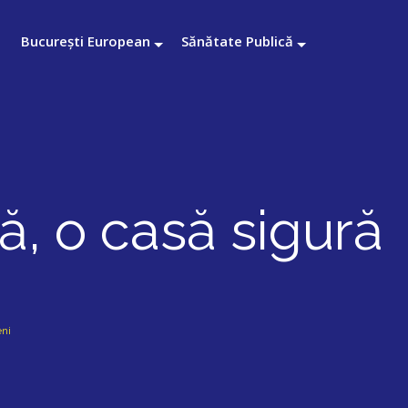
București European
Sănătate Publică
, o casă sigură
eni