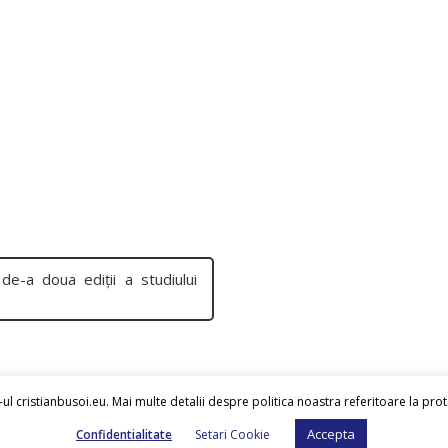
e-a doua ediții a studiului
ul cristianbusoi.eu. Mai multe detalii despre politica noastra referitoare la pro
Accepta
Confidentialitate
Setari Cookie
Cristian Busoi
© 2026.