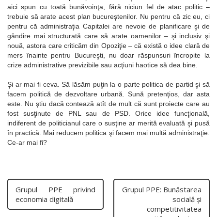
aici spun cu toată bunăvoinţa, fără niciun fel de atac politic –
trebuie să arate acest plan bucureştenilor. Nu pentru că zic eu, ci
pentru că administraţia Capitalei are nevoie de planificare şi de
gândire mai structurată care să arate oamenilor – şi inclusiv şi
nouă, astora care criticăm din Opoziţie – că există o idee clară de
mers înainte pentru Bucureşti, nu doar răspunsuri încropite la
crize administrative previzibile sau acţiuni haotice să dea bine.
Şi ar mai fi ceva. Să lăsăm puţin la o parte politica de partid şi să
facem politică de dezvoltare urbană. Sună pretenţios, dar asta
este. Nu ştiu dacă contează atît de mult că sunt proiecte care au
fost susţinute de PNL sau de PSD. Orice idee funcţională,
indiferent de politicianul care o susţine ar merită evaluată şi pusă
în practică. Mai reducem politica şi facem mai multă administraţie.
Ce-ar mai fi?
Grupul PPE privind
Grupul PPE: Bunăstarea
economia digitală
socială şi
competitivitatea