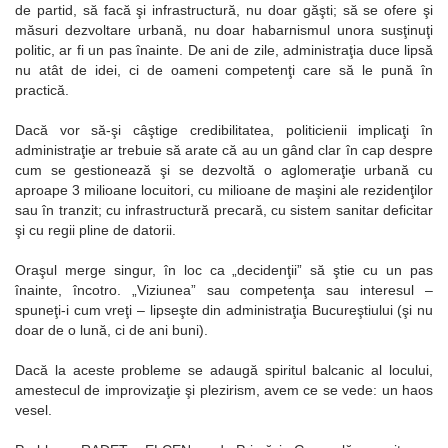
de partid, să facă şi infrastructură, nu doar găşti; să se ofere şi
măsuri dezvoltare urbană, nu doar habarnismul unora susţinuţi
politic, ar fi un pas înainte. De ani de zile, administraţia duce lipsă
nu atât de idei, ci de oameni competenţi care să le pună în
practică.
Dacă vor să-şi câştige credibilitatea, politicienii implicaţi în
administraţie ar trebuie să arate că au un gând clar în cap despre
cum se gestionează şi se dezvoltă o aglomeraţie urbană cu
aproape 3 milioane locuitori, cu milioane de maşini ale rezidenţilor
sau în tranzit; cu infrastructură precară, cu sistem sanitar deficitar
şi cu regii pline de datorii.
Oraşul merge singur, în loc ca „decidenţii” să ştie cu un pas
înainte, încotro. „Viziunea” sau competenţa sau interesul –
spuneţi-i cum vreţi – lipseşte din administraţia Bucureştiului (şi nu
doar de o lună, ci de ani buni).
Dacă la aceste probleme se adaugă spiritul balcanic al locului,
amestecul de improvizaţie şi plezirism, avem ce se vede: un haos
vesel.