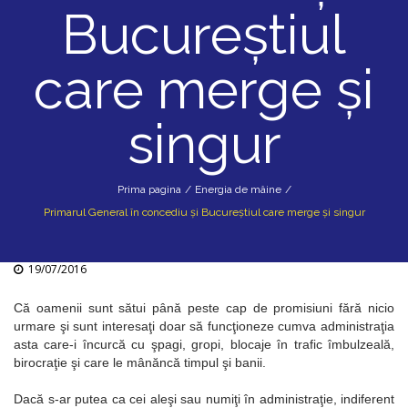
Bucureştiul
care merge şi
singur
Prima pagina
/
Energia de mâine
/
Primarul General în concediu şi Bucureştiul care merge şi singur
19/07/2016
Că oamenii sunt sătui până peste cap de promisiuni fără nicio
urmare şi sunt interesaţi doar să funcţioneze cumva administraţia
asta care-i încurcă cu şpagi, gropi, blocaje în trafic îmbulzeală,
birocraţie şi care le mânăncă timpul şi banii.
Dacă s-ar putea ca cei aleşi sau numiţi în administraţie, indiferent