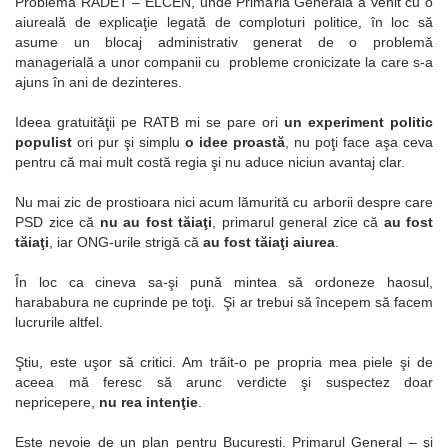
Problema RADET – ELCEN, unde Primăria Generală a venit cu o
aiureală de explicaţie legată de comploturi politice, în loc să
asume un blocaj administrativ generat de o problemă
managerială a unor companii cu probleme cronicizate la care s-a
ajuns în ani de dezinteres.
Ideea gratuităţii pe RATB mi se pare ori
un experiment politic
populist
ori pur şi simplu
o idee proastă
, nu poţi face aşa ceva
pentru că mai mult costă regia şi nu aduce niciun avantaj clar.
Nu mai zic de prostioara nici acum lămurită cu arborii despre care
PSD zice că
nu au fost tăiaţi
, primarul general zice că
au fost
tăiaţi
, iar ONG-urile strigă că
au fost tăiaţi aiurea
.
În loc ca cineva sa-şi pună mintea să ordoneze haosul,
harababura ne cuprinde pe toţi. Şi ar trebui să începem să facem
lucrurile altfel.
Ştiu, este uşor să critici. Am trăit-o pe propria mea piele şi de
aceea mă feresc să arunc verdicte şi suspectez doar
nepricepere,
nu rea intenţie
.
Este nevoie de un plan pentru Bucureşti. Primarul General – şi