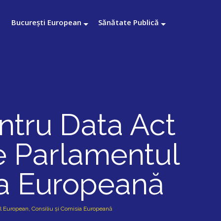
București European
Sănătate Publică
ntru Data Act
re Parlamentul
ia Europeană
tul European, Consiliu și Comisia Europeană