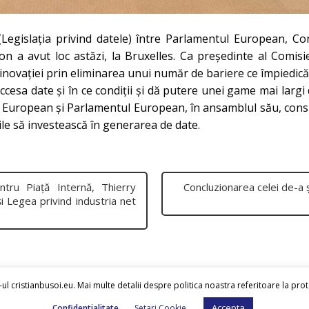
Legislația privind datele) între Parlamentul European, C
on a avut loc astăzi, la Bruxelles. Ca președinte al Comi
ovației prin eliminarea unui număr de bariere ce împiedică a
accesa date și în ce condiții și dă putere unei game mai largi 
 European și Parlamentul European, în ansamblul său, consid
rile să investească în generarea de date.
tru Piață Internă, Thierry
Concluzionarea celei de-a 
i Legea privind industria net
ul cristianbusoi.eu. Mai multe detalii despre politica noastra referitoare la pro
Accepta
Confidentialitate
Setari Cookie
Cristian Busoi
© 2026.