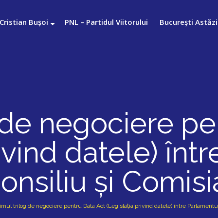
Cristian Bușoi
PNL – Partidul Viitorului
București Astăzi
g de negociere pe
rivind datele) înt
onsiliu și Comis
imul trilog de negociere pentru Data Act (Legislația privind datele) între Parlamen