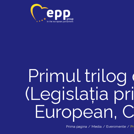
Primul trilo
(Legislația p
European, C
Prima pagina
/
Media
/
Evenimente
/
Pr