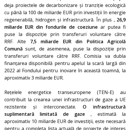
deja proiectele de decarbonizare și tranziție ecologică
cu până la 100 de miliarde EUR prin investiții în energie
regenerabilă, hidrogen și infrastructură. În plus ,
26,9
miliarde EUR
din fondurile de coeziune
ar putea fi
puse la dispoziție prin transferuri voluntare
către
RRF. Alte
7,5 miliarde EUR
din Politica Agricolă
Comună
sunt, de asemenea, puse la dispoziție prin
transferuri voluntare către RRF. Comisia va dubla
finanțarea disponibilă pentru apelul la scară largă din
2022 al Fondului pentru inovare în această toamnă, la
aproximativ 3 miliarde EUR.
Rețelele energetice transeuropene (TEN-E) au
contribuit la crearea unei infrastructuri de gaze a UE
rezistente și interconectate.
O infrastructură
suplimentară limitată de gaze
, estimată la
aproximativ 10 miliarde EUR de investiții, este necesară
pentru a completa lista actuală de proiecte de interes