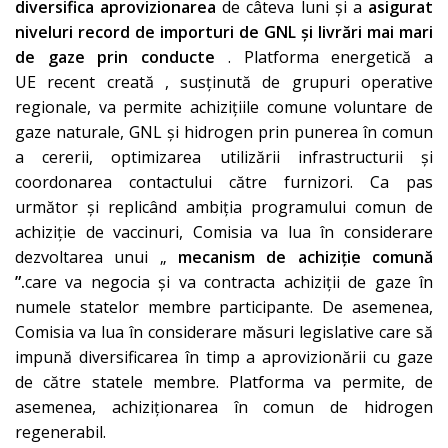
diversifica aprovizionarea
de câteva luni și a
asigurat
niveluri record de importuri de GNL și livrări mai mari
de gaze prin conducte
.
Platforma energetică a
UE
recent creată , susținută de grupuri operative
regionale, va permite achizițiile comune voluntare de
gaze naturale, GNL și hidrogen prin punerea în comun
a cererii, optimizarea utilizării infrastructurii și
coordonarea contactului către furnizori. Ca pas
următor și replicând ambiția programului comun de
achiziție de vaccinuri, Comisia va lua în considerare
dezvoltarea unui „
mecanism de achiziție comună
”.
care va negocia și va contracta achiziții de gaze în
numele statelor membre participante. De asemenea,
Comisia va lua în considerare măsuri legislative care să
impună diversificarea în timp a aprovizionării cu gaze
de către statele membre. Platforma va permite, de
asemenea, achiziționarea în comun de hidrogen
regenerabil.