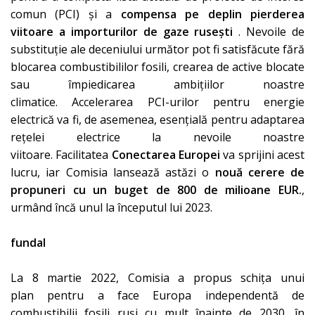
comun (PCI) și a
compensa pe deplin pierderea
viitoare a importurilor de gaze rusești
. Nevoile de
substituție ale deceniului următor pot fi satisfăcute fără
blocarea combustibililor fosili, crearea de active blocate
sau împiedicarea ambițiilor noastre
climatice. Accelerarea PCI-urilor pentru energie
electrică va fi, de asemenea, esențială pentru adaptarea
rețelei electrice la nevoile noastre
viitoare. Facilitatea
Conectarea Europei
va sprijini acest
lucru, iar Comisia lansează astăzi o
nouă cerere de
propuneri
cu un buget de 800 de milioane EUR.
,
urmând încă unul la începutul lui 2023.
fundal
La 8 martie 2022, Comisia a propus
schița unui
plan
pentru a face Europa independentă de
combustibilii fosili ruși cu mult înainte de 2030, în