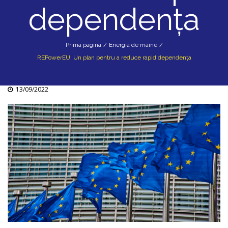
dependența
Prima pagina
/
Energia de mâine
/
REPowerEU: Un plan pentru a reduce rapid dependența
13/09/2022