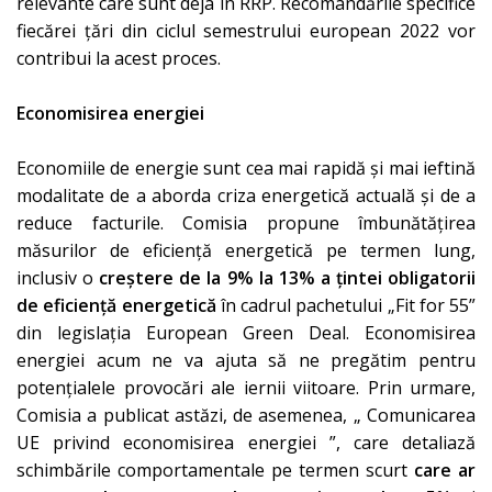
relevante care sunt deja în RRP. Recomandările specifice
fiecărei țări din ciclul semestrului european 2022 vor
contribui la acest proces.
Economisirea energiei
Economiile de energie sunt cea mai rapidă și mai ieftină
modalitate de a aborda criza energetică actuală și de a
reduce facturile. Comisia propune îmbunătățirea
măsurilor de eficiență energetică pe termen lung,
inclusiv o
creștere de la 9% la 13% a țintei obligatorii
de eficiență energetică
în cadrul pachetului „Fit for 55”
din legislația European Green Deal. Economisirea
energiei acum ne va ajuta să ne pregătim pentru
potențialele provocări ale iernii viitoare. Prin urmare,
Comisia a publicat astăzi, de asemenea, „
Comunicarea
UE privind economisirea energiei
”, care detaliază
schimbările comportamentale pe termen scurt
care ar