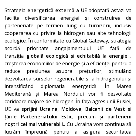
Strategia
energetică externă a UE
adoptată astăzi va
facilita diversificarea energiei și construirea de
parteneriate pe termen lung cu furnizorii, inclusiv
cooperarea cu privire la hidrogen sau alte tehnologii
ecologice. În conformitate cu Global Gateway, strategia
acordă prioritate angajamentului UE față de
tranziția
globală
ecologică și echitabilă la energie
,
creșterea economiilor de energie și a eficienței pentru a
reduce presiunea asupra prețurilor, stimulând
dezvoltarea surselor regenerabile și a hidrogenului și
intensificând diplomația energetică. În Marea
Mediterană și Marea Nordului vor fi dezvoltate
coridoare majore de hidrogen. În fața agresiunii Rusiei,
UE va
sprijini Ucraina, Moldova, Balcanii de Vest și
țările Parteneriatului Estic, precum și partenerii
noștri cei mai vulnerabili.
. Cu Ucraina vom continua să
lucrăm împreună pentru a asigura securitatea