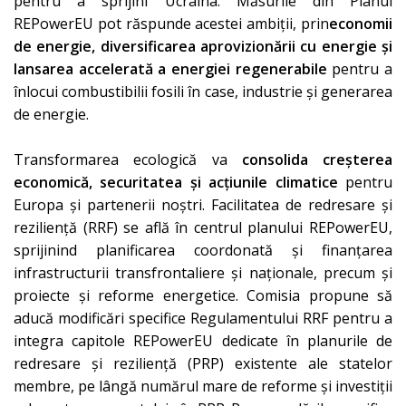
pentru a sprijini Ucraina. Măsurile din Planul
REPowerEU pot răspunde acestei ambiții, prin
economii
de energie, diversificarea aprovizionării cu energie și
lansarea accelerată a energiei regenerabile
pentru a
înlocui combustibilii fosili în case, industrie și generarea
de energie.
Transformarea ecologică va
consolida creșterea
economică, securitatea și acțiunile climatice
pentru
Europa și partenerii noștri. Facilitatea de redresare și
reziliență (RRF) se află în centrul planului REPowerEU,
sprijinind planificarea coordonată și finanțarea
infrastructurii transfrontaliere și naționale, precum și
proiecte și reforme energetice. Comisia propune să
aducă
modificări
specifice
Regulamentului RRF
pentru a
integra capitole REPowerEU dedicate în planurile de
redresare și reziliență (PRP) existente ale statelor
membre, pe lângă numărul mare de reforme și investiții