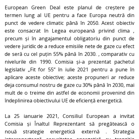
European Green Deal
este planul de creștere pe
termen lung al UE pentru a face Europa neutră din
punct de vedere climatic până în 2050. Acest obiectiv
este consacrat în Legea
europeană privind clima
,
precum și în angajamentul obligatoriu din punct de
vedere juridic de a reduce emisiile nete de gaze cu efect
de seră cu cel puțin 55% până în 2030. , comparativ cu
nivelurile din 1990. Comisia și-a prezentat
pachetul
legislativ „Fit for 55”
în iulie 2021 pentru a pune în
aplicare aceste obiective; aceste propuneri ar reduce
deja consumul nostru de gaze cu 30% până în 2030, mai
mult de o treime din astfel de economii provenind din
îndeplinirea obiectivului UE de eficiență energetică.
La 25 ianuarie 2021, Consiliul European a invitat
Comisia și Înaltul Reprezentant să pregătească o
nouă
strategie energetică externă
. Strategia