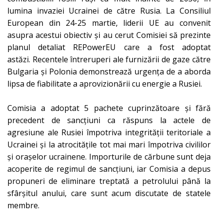
lumina invaziei Ucrainei de către Rusia. La Consiliul
European din 24-25 martie, liderii UE au convenit
asupra acestui obiectiv și au cerut Comisiei să prezinte
planul detaliat REPowerEU care a fost adoptat
astăzi. Recentele
întreruperi ale furnizării de gaze către
Bulgaria și Polonia
demonstrează urgența de a aborda
lipsa de fiabilitate a aprovizionării cu energie a Rusiei.
Comisia a adoptat 5 pachete cuprinzătoare și fără
precedent de
sancțiuni
ca răspuns la actele de
agresiune ale Rusiei împotriva integrității teritoriale a
Ucrainei și la atrocitățile tot mai mari împotriva civililor
și orașelor ucrainene. Importurile de cărbune sunt deja
acoperite de regimul de sancțiuni, iar Comisia a depus
propuneri de eliminare treptată a petrolului până la
sfârșitul anului, care sunt acum discutate de statele
membre.