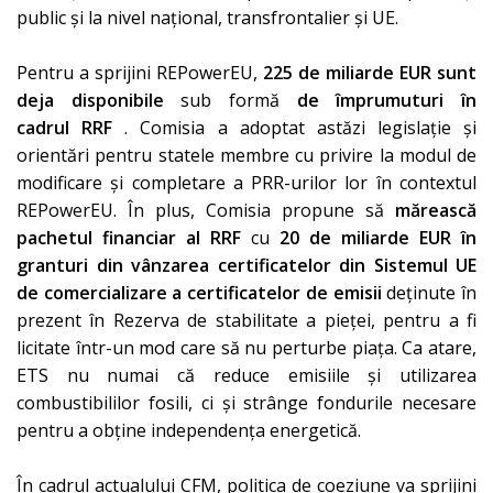
public și la nivel național, transfrontalier și UE.
Pentru a sprijini REPowerEU,
225 de miliarde EUR sunt
deja disponibile
sub formă
de împrumuturi în
cadrul
RRF
. Comisia a adoptat astăzi legislație și
orientări pentru statele membre cu privire la modul de
modificare și completare a PRR-urilor lor în contextul
REPowerEU. În plus, Comisia propune să
mărească
pachetul financiar al RRF
cu
20 de miliarde EUR în
granturi
din vânzarea certificatelor din Sistemul UE
de comercializare a certificatelor de emisii
deținute în
prezent în Rezerva de stabilitate a pieței, pentru a fi
licitate într-un mod care să nu perturbe piața. Ca atare,
ETS nu numai că reduce emisiile și utilizarea
combustibililor fosili, ci și strânge fondurile necesare
pentru a obține independența energetică.
În cadrul actualului CFM, politica de coeziune va sprijini