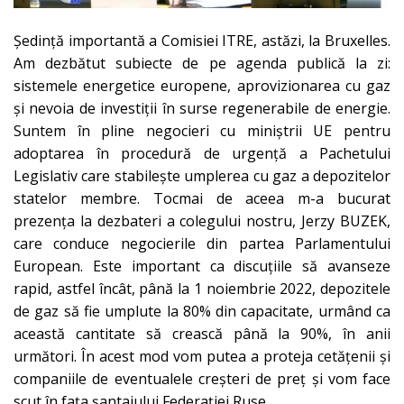
Ședință importantă a Comisiei ITRE, astăzi, la Bruxelles.
Am dezbătut subiecte de pe agenda publică la zi:
sistemele energetice europene, aprovizionarea cu gaz
și nevoia de investiții în surse regenerabile de energie.
Suntem în pline negocieri cu miniștrii UE pentru
adoptarea în procedură de urgență a Pachetului
Legislativ care stabilește umplerea cu gaz a depozitelor
statelor membre. Tocmai de aceea m-a bucurat
prezența la dezbateri a colegului nostru, Jerzy BUZEK,
care conduce negocierile din partea Parlamentului
European. Este important ca discuțiile să avanseze
rapid, astfel încât, până la 1 noiembrie 2022, depozitele
de gaz să fie umplute la 80% din capacitate, urmând ca
această cantitate să crească până la 90%, în anii
următori. În acest mod vom putea a proteja cetățenii și
companiile de eventualele creșteri de preț și vom face
scut în fața șantajului Federației Ruse.