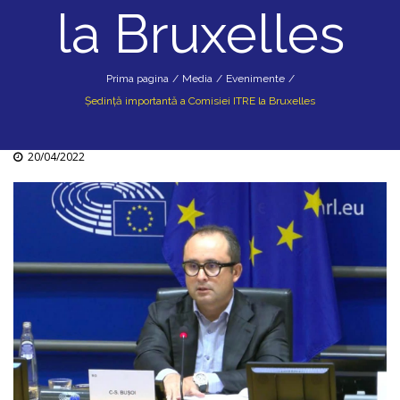
la Bruxelles
Prima pagina
/
Media
/
Evenimente
/
Ședință importantă a Comisiei ITRE la Bruxelles
20/04/2022