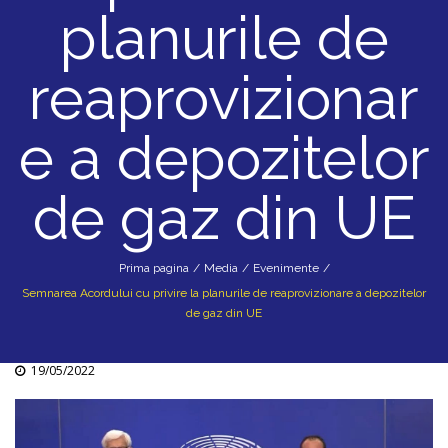
planurile de
reaprovizionar
e a depozitelor
de gaz din UE
Prima pagina
/
Media
/
Evenimente
/
Semnarea Acordului cu privire la planurile de reaprovizionare a depozitelor
de gaz din UE
19/05/2022