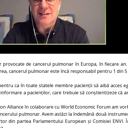
or provocate de cancerul pulmonar în Europa, în fiecare an.
rea, cancerul pulmonar este încă responsabil pentru 1 din 5
entru ca în toate statele membre pacienții să aibă acces eg
ă informare a pacienților, care trebuie să conștientizeze că
on Alliance în colaborare cu World Economic Forum am vor
cancerului pulmonar. Avem astăzi la îndemână două instrume
or din partea Parlamentului European și Comisiei ENVI. Î