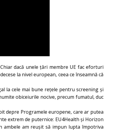
 Chiar dacă unele țări membre UE fac eforturi
 decese la nivel european, ceea ce înseamnă că
al la cele mai bune rețele pentru screening și
 anumite obiceiurile nocive, precum fumatul, duc
bit depre Programele europene, care ar putea
nte extrem de puternice: EU4Health și Horizon
n ambele am reușit să impun lupta împotriva